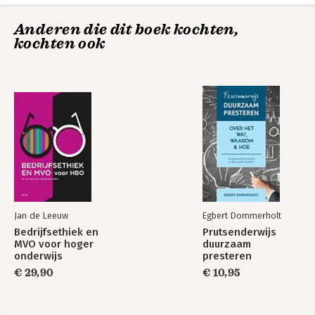
7 De Innoverende rol
Anderen die dit boek kochten,
8 De Monitoringrol
Duurzaamheid is
7 Rollen voor
kochten ook
9 De dynamiek van duurzaamheid
kleur bekennen
duurzaam succes
10 Competenties
Nawoord
Dankwoord
De geïnterviewde duurzaamheidsprofessionals
Lijst van figuren
Over de auteur
Jan de Leeuw
Egbert Dommerholt
Bedrijfsethiek en
Prutsenderwijs
MVO voor hoger
duurzaam
7 Roles to Create
7 Roles to Create
onderwijs
presteren
Sustainable
Sustainable
Success
€ 29,90
Success
€ 10,95