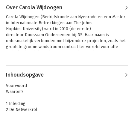
Over Carola Wijdoogen
Carola Wijdoogen (Bedrijfskunde aan Nyenrode en een Master 
in Internationale Betrekkingen aan The Johns’ 
Hopkins University) werd in 2010 (de eerste) 
directeur Duurzaam Ondernemen bij NS. Haar naam is 
onlosmakelijk verbonden met bijzondere projecten, zoals het 
grootste groene windstroom contract ter wereld voor alle 
Nederlandse elektrische treinen, en de introductie van 
een ‘milieu winst- en verliesrekening’ in de maatschappelijke 
Andere boeken door Carola
jaarverslaglegging van NS.

Wijdoogen
Inhoudsopgave
Wijdoogen werd in 2014 'MVO-manager van het jaar’ en sinds 
2022 is zij mede-directeur van de number 5 foundation, waar zij 
Voorwoord
met een mensgerichte, systemische en waardengedreven 
Waarom?
aanpak organisaties en professionals ondersteunt bij 
duurzame transities. Al eerder richtte zij de Stichting 
1 Inleiding
Sustainability University op om kennis en ervaring over het 
2 De Netwerkrol
‘vak’ mvo-management te delen en verder te brengen, waarvan 
3 De Strategische rol
acte in dit boek.
4 De Coördinerende & Initiërende rol
5 De Stimulerende & Verbindende rol
6 De Mentorrol