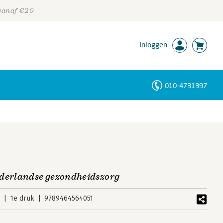
 vanaf €20
Inloggen
010-4731397
Personen
Trefwoorden
ederlandse gezondheidszorg
5
1e druk
9789464564051