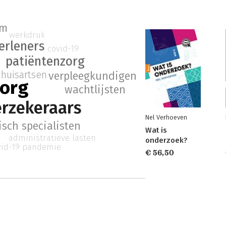
em
werkdruk
erleners
covid-19
patiëntenzorg
huisartsen
verpleegkundigen
org
wachtlijsten
erzekeraars
Nel Verhoeven
sch specialisten
Wat is
administratieve lasten
onderzoek?
vid-19 pandemie
€ 56,50