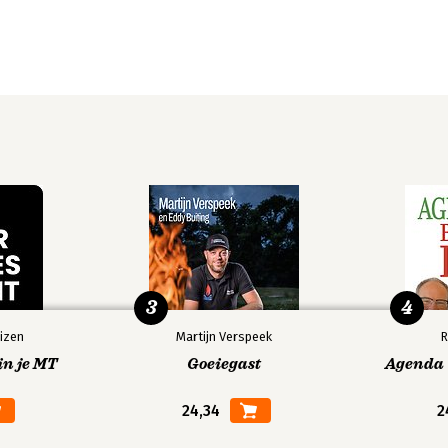
3
4
izen
Martijn Verspeek
R
in je MT
Goeiegast
Agenda V
24,34
2