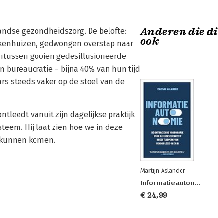
Anderen die di
andse gezondheidszorg. De belofte:
ook
ziekenhuizen, gedwongen overstap naar
 Intussen gooien gedesillusioneerde
in bureaucratie – bijna 40% van hun tijd
rs steeds vaker op de stoel van de
leedt vanuit zijn dagelijkse praktijk
eem. Hij laat zien hoe we in deze
it kunnen komen.
Martijn Aslander
Informatieautonomie
€ 24,99