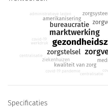
zorgsyste
administratieve lasten
amerikanisering
zorgv
bureaucratie
marktwerking
gezondheidsz
covid-19
werkdruk
zorgv
zorgstelsel
centralisatie
ziekenhuizen
medi
kwaliteit van zorg
co
covid-19 pandemie
centralisatie
Specificaties