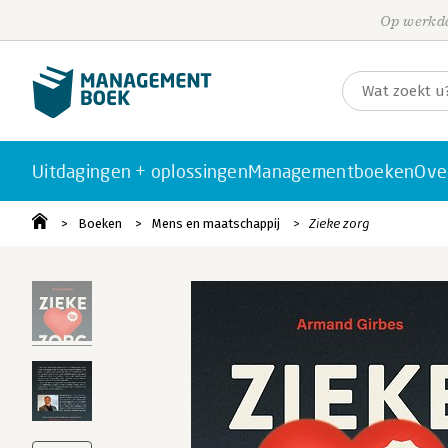
Op werkda
Uitdagingen + oplossingen
Managementboeken
Ove
Boeken
Mens en maatschappij
Zieke zorg