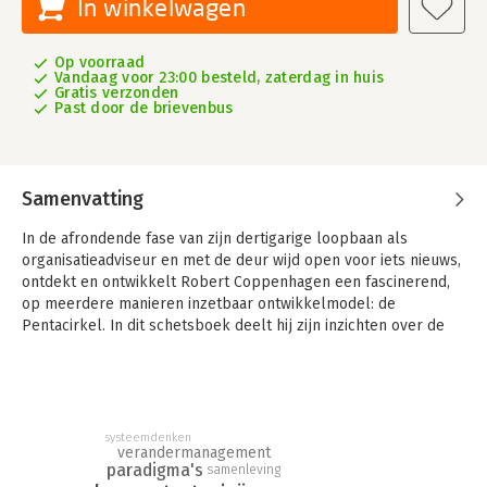
In winkelwagen
Op voorraad
Vandaag voor 23:00 besteld, zaterdag in huis
Gratis verzonden
Past door de brievenbus
Samenvatting
In de afrondende fase van zijn dertigarige loopbaan als
organisatieadviseur en met de deur wijd open voor iets nieuws,
ontdekt en ontwikkelt Robert Coppenhagen een fascinerend,
op meerdere manieren inzetbaar ontwikkelmodel: de
Pentacirkel. In dit schetsboek deelt hij zijn inzichten over de
verrassende samenhang in de ontwikkeling van organisaties, de
vraagstukken van onze tijd en zijn eigen levenspad.
De lezer maakt kennis met Robert’s visie op de vicieuze cirkels
waar onze samenleving en veel organisaties in vastzitten. De
systeemdenken
auteur herkent in deze zich herhalende cirkels de
verandermanagement
paradigma's
overlevingsstrategieën uit zijn familiegeschiedenis: hoe ze
samenleving