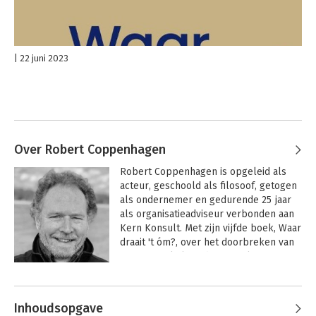
22 juni 2023
Over Robert Coppenhagen
Robert Coppenhagen is opgeleid als 
acteur, geschoold als filosoof, getogen 
als ondernemer en gedurende 25 jaar 
als organisatieadviseur verbonden aan 
Kern Konsult. Met zijn vijfde boek, Waar 
draait 't óm?, over het doorbreken van 
vicieuze cirkels in de samenleving, in 
organisaties en bij jezelf, neemt hij 
Andere boeken door Robert
afscheid als directeur/eigenaar. Waar 
Coppenhagen
het om draait, wat de kern is, en waar 
Inhoudsopgave
het ómdraait, van repeterend naar 