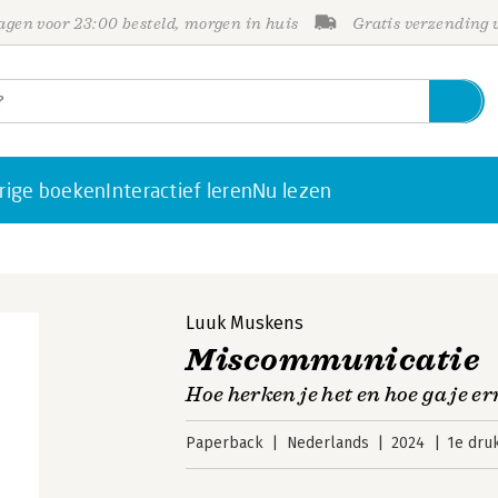
gen voor 23:00 besteld, morgen in huis
Gratis verzending
rige boeken
Interactief leren
Nu lezen
Luuk Muskens
Miscommunicatie
Hoe herken je het en hoe ga je 
Paperback
Nederlands
2024
1e dru