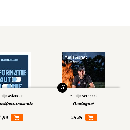
5
rtijn Aslander
Martijn Verspeek
matieautonomie
Goeiegast
4,99
24,34