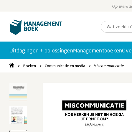
Op werkda
Uitdagingen + oplossingen
Managementboeken
Ove
Boeken
Communicatie en media
Miscommunicatie