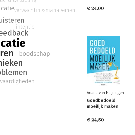
catie
€ 24,00
verwachtingsmanagement
uisteren
intentie
feedback
catie
ren
boodschap
nieken
oblemen
evaardigheden
Ariane van Heijningen
Goedbedoeld
moeilijk maken
€ 24,50