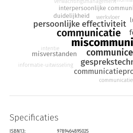
verwachtingsmanagement
interpersoonlijke communi
duidelijkheid
werkvloer
l
persoonlijke effectiviteit
communicatie
miscommuni
intentie
communice
misverstanden
gesprekstech
informatie-uitwisseling
communicatiepr
communicati
Specificaties
ISBN13:
9789464895025