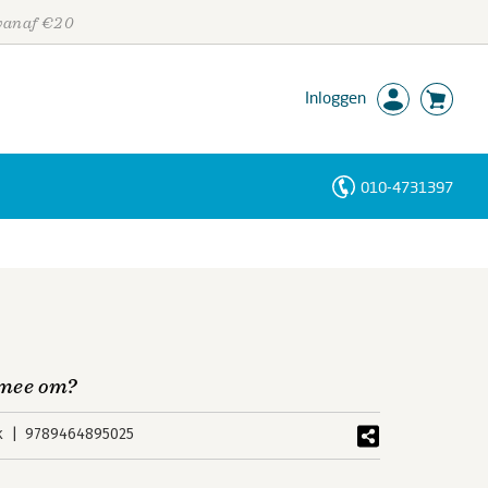
 vanaf €20
Inloggen
010-4731397
Personen
Trefwoorden
ermee om?
k
9789464895025