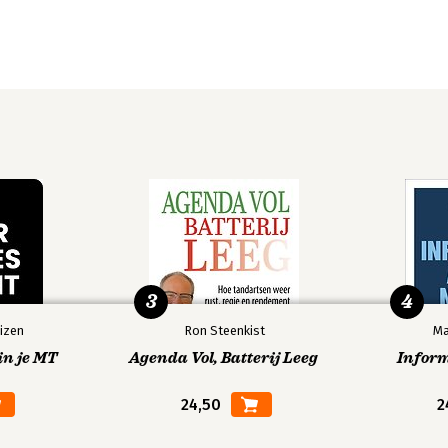
3
4
izen
Ron Steenkist
Ma
in je MT
Agenda Vol, Batterij Leeg
Infor
24,50
2