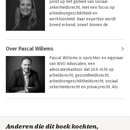
jurist op het gebied van sociaal 
ontwikkelingen in het arbeidsrecht. 
zekerheidsrecht, met een focus op 
Haar posts variëren van praktische tips 
arbeidsongeschiktheid en 
voor werkgevers tot analyses van 
werkloosheid. Haar expertise wordt 
recente wetswijzigingen. Samantha 
breed erkend, zowel binnen de 
publiceert iedere vrijdag op LinkedIn 
juridische gemeenschap als daarbuiten. 
een arbeidsrechtelijk dilemma onder 
Sinds 2005 is Natascha actief in het 
de naam "Dilemma Vrijdag" en zij wordt 
sociaal verzekeringsrecht, waarbij ze 
met enige regelmaat gevraagd als 
Over Pascal Willems
zowel werkgevers als werknemers 
expert haar mening te geven in 
bijstaat in complexe zaken rondom 
landelijke dagbladen. Net als haar 
Pascal Willems is oprichter en eigenaar 
arbeidsongeschiktheid en 
collega's is zij onder andere actief in de 
van WVO Advocaten, een 
werkloosheid. Ze staat bekend om haar 
podcasts Toga Talk en als gastspreker 
advocatenkantoor dat zich richt op 
vermogen om ingewikkelde juridische 
in de Law Talk, waarin ze juridische 
arbeidsrecht, gezondheidsrecht, 
vraagstukken begrijpelijk uit te leggen, 
vraagstukken bespreekt.
arbeidsongeschiktheidsrecht, sociaal 
wat haar cliënten ten goede komt. 
zekerheidsrecht en privacyrecht. Als 
Natascha wordt regelmatig gevraagd 
ervaren specialist fungeert hij als 
voor mediaoptredens vanwege haar 
sparringpartner voor zowel werkgevers 
diepgaande kennis en heldere uitleg. 
Andere boeken door Pascal
als professionals in de 
Zo was ze te gast bij EenVandaag, waar 
Willems
bedrijfsgezondheidszorg, zoals 
ze sprak over de problemen bij het 
arbodiensten en bedrijfsartsen.

UWV en de impact daarvan op cliënten. 
Haar inzichten werden geprezen om 
Anderen die dit boek kochten,
Door zijn brede kennis en ervaring ziet 
hun helderheid en relevantie. Daarnaast 