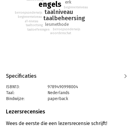
erk
engels
beginnersniveau
taalniveau
beroepsonderwijs
taalbeheersing
beginnersniveau
a1-niveau
lesmethode
taaltoetsing
beroepsonderwijs
taaloefeningen
woordenschat
Specificaties
ISBN13:
9789490998004
Taal:
Nederlands
Bindwijze:
paperback
Uitgever:
Uitgeverij Deviant
Druk:
3
Lezersrecensies
Verschijningsdatum:
13-1-2017
Wees de eerste die een lezersrecensie schrijft!
Hoofdrubriek:
Schoolboeken