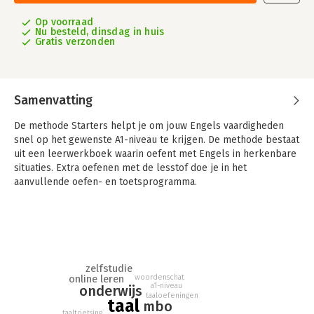
Op voorraad
Nu besteld, dinsdag in huis
Gratis verzonden
Samenvatting
De methode Starters helpt je om jouw Engels vaardigheden
snel op het gewenste A1-niveau te krijgen. De methode bestaat
uit een leerwerkboek waarin oefent met Engels in herkenbare
situaties. Extra oefenen met de lesstof doe je in het
aanvullende oefen- en toetsprogramma.
De licentie voor het extra online lesmateriaal is aan te vragen
bij de docent.
zelfstudie
woordenschat
online leren
a1-niveau
onderwijs
taaloefeningen
taal
mbo
taaltoetsing