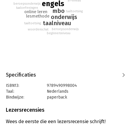
a1-niveau
engels
beroepsonderwijs
taaloefeningen
mbo
online leren
taaltoetsing
onderwijs
lesmethode
taalniveau
taaltoetsing
beroepsonderwijs
woordenschat
beginnersniveau
Specificaties
ISBN13:
9789490998004
Taal:
Nederlands
Bindwijze:
paperback
Uitgever:
Uitgeverij Deviant
Druk:
3
Lezersrecensies
Verschijningsdatum:
13-1-2017
Wees de eerste die een lezersrecensie schrijft!
Hoofdrubriek:
Schoolboeken