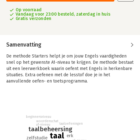
Op voorraad
Vandaag voor 23:00 besteld, zaterdag in huis
Gratis verzonden
Samenvatting
De methode Starters helpt je om jouw Engels vaardigheden
snel op het gewenste A1-niveau te krijgen. De methode bestaat
uit een leerwerkboek waarin oefent met Engels in herkenbare
situaties. Extra oefenen met de lesstof doe je in het
aanvullende oefen- en toetsprogramma.
De licentie voor het extra online lesmateriaal is aan te vragen
bij de docent.
beginnersniveau
woordenschat
taaloefeningen
a1-niveau
taalbeheersing
taal
erk
zelfstudie