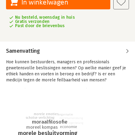
In winkelwagen
Nu besteld, woensdag in huis
Gratis verzonden
Past door de brievenbus
Samenvatting
Hoe kunnen bestuurders, managers en professionals
gewetensvolle beslissingen nemen? Op welke manier geef je
ethiek handen en voeten in beroep en bedrijf? Is er een
medicijn tegen de morele feilbaarheid van mensen?
In dit boek gaat Edgar Karssing in gesprek met Adam Smith
(1723-1790) als gids en leermeester bij het doordenken van
hedendaagse problemen en uitdagingen.
Adam Smith is vooral bekend als auteur van het economieboek
morele emoties
organisatie
schotse verlichting
'Wealth of Nations'. Smith was echter in de eerste plaats een
marktsamenleving
moraalfilosofie
eigenbelang
moraalfilosoof die nadacht over de vraag hoe mensen in vrede,
economie
moreel kompas
vrijheid en voorspoed een goed leven kunnen hebben. In zijn
morele besluitvorming