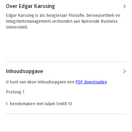
Over Edgar Karssing
Edgar Karssing is als hoogleraar Filosofie, beroepsethiek en 
integriteitsmanagement verbonden aan Nyenrode Business 
Universiteit.

Inhoudsopgave
U kunt van deze inhoudsopgave een
PDF downloaden
Proloog 7
1. Kennismaken met Adam Smith 13
2. Gemoedsrust 31
3. De Onpartijdige Toeschouwer 45
4. Een moreel kompas 73
5. Das Adam Smith Problem 101