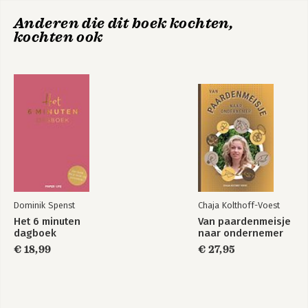
6. Het feilbare geweten 119
7. Moreel leren 145
Anderen die dit boek kochten,
kochten ook
Dankwoord en opdracht 167
Over de auteur 168
Verantwoording 169
Eindnoten 171
Dominik Spenst
Chaja Kolthoff-Voest
Het 6 minuten
Van paardenmeisje
dagboek
naar ondernemer
€ 18,99
€ 27,95