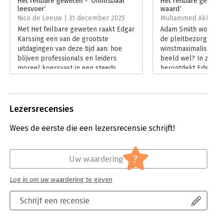
Het feilbare geweten - ‘Onmisbaar
Het feilbare gewet
leesvoer’
waard’
Hoofdrubriek:
Algemeen management
Nico de Leeuw | 31 december 2025
Muhammed Akbas |
Met Het feilbare geweten raakt Edgar
Adam Smith wordt
Karssing een van de grootste
de pleitbezorger 
uitdagingen van deze tijd aan: hoe
winstmaximalisatie
blijven professionals en leiders
beeld wel? In zij
moreel koersvast in een steeds
herontdekt Edgar 
complexere wereld waarin regels,
Schotse filosoof 
belangen en emoties door elkaar
actuele gids voor
lopen. Daarmee levert dit boek een
beroep en bedrijf.
belangrijke bijdrage aan de
gaat Muhammed Ak
Lezersrecensies
hedendaagse discussie over
herwaardering.
integriteit en moreel handelen in
Lees verder
Wees de eerste die een lezersrecensie schrijft!
organisaties.
Lees verder
?
Uw waardering
Log in om uw waardering te geven
Schrijf een recensie