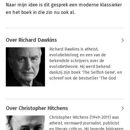
Naar mijn idee is dit gesprek een moderne klassieker
en het boek in die zin nu ook al.
Over Richard Dawkins
Richard Dawkins is atheïst, 
evolutiebioloog en een van de 
bekendste schrijvers over de 
evolutietheorie. Hij werd bekend 
dankzij zijn boek 'The Selfish Gene', en 
schreef ook de bestseller 'The God 
Delusion'.
Andere boeken door Richard
Dawkins
Over Christopher Hitchens
Christopher Hitchens (1949-2011) was 
atheïst, vermaard journalist, publicist 
en literair criticus. Hij leverde bijdragen 