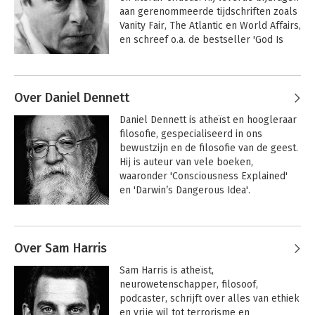
aan gerenommeerde tijdschriften zoals 
Vanity Fair, The Atlantic en World Affairs, 
en schreef o.a. de bestseller 'God Is 
Not Great'.
Andere boeken door Christopher
Hitchens
Over Daniel Dennett
The Selfish Gene
The Four Horsemen
Daniel Dennett is atheïst en hoogleraar 
filosofie, gespecialiseerd in ons 
bewustzijn en de filosofie van de geest. 
Hij is auteur van vele boeken, 
waaronder 'Consciousness Explained' 
en 'Darwin’s Dangerous Idea'.
Andere boeken door Daniel Dennett
Over Sam Harris
Sam Harris is atheïst, 
The Four Horsemen
The Four Horsemen
neurowetenschapper, filosoof, 
podcaster, schrijft over alles van ethiek 
en vrije wil tot terrorisme en 