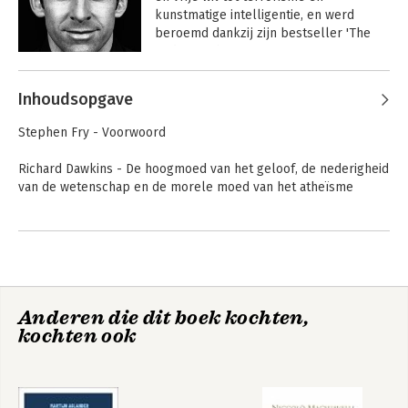
The Four Horsemen
The Extended
kunstmatige intelligentie, en werd 
Selfish Gene
beroemd dankzij zijn bestseller 'The 
End of Faith'.
Andere boeken door Sam Harris
Inhoudsopgave
Bekijk alle boeken
The Four Horsemen
The Four Horsemen
Stephen Fry - Voorwoord
Richard Dawkins - De hoogmoed van het geloof, de nederigheid
van de wetenschap en de morele moed van het atheïsme
Letters to a Young
God Is Not Great
Daniel Dennett - Laat het de buren weten
Contrarian
Sam Harris - In goed gezelschap
The Four Horsemen - Het gesprek
Bekijk alle boeken
Anderen die dit boek kochten,
The Four Horsemen
The Four Horsemen
kochten ook
Woord van dank
Over de auteurs
Van bacterie naar
Consciousness
Bekijk alle boeken
Bach en terug
Explained