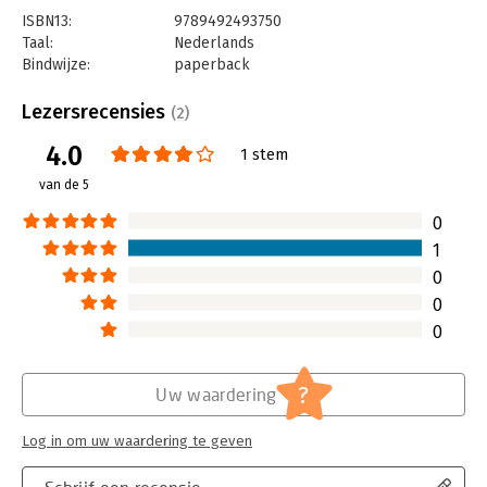
ISBN13:
9789492493750
Taal:
Nederlands
Bindwijze:
paperback
Aantal pagina's:
184
Uitgever:
Maven Publishing
Lezersrecensies
(2)
Druk:
1
4.0
Verschijningsdatum:
11-7-2019
1 stem
van de 5
Hoofdrubriek:
Mens en maatschappij
0
1
0
0
0
?
Uw waardering
Log in om uw waardering te geven