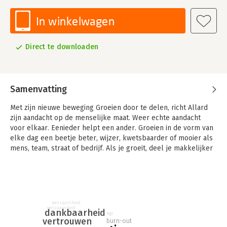
In winkelwagen
Direct te downloaden
Samenvatting
Met zijn nieuwe beweging Groeien door te delen, richt Allard
zijn aandacht op de menselijke maat. Weer echte aandacht
voor elkaar. Eenieder helpt een ander. Groeien in de vorm van
elke dag een beetje beter, wijzer, kwetsbaarder of mooier als
mens, team, straat of bedrijf. Als je groeit, deel je makkelijker
en als je deelt, groei je verder. Een positieve spiraal die niet
meer is te stoppen.
Dit boek is inclusief 27 verhalen van mannen. Sterke mannen
die hun kwetsbaarheid tonen. Voorbeeld verhalen voor jou en
eenzaamheid
mij. Verhalen die je zal herkennen, raken en doen beseffen dat
eenzaamheid
dankbaarheid
ego
kwetsbaarheid juist sterk is. Verhalen die verbinden.
vertrouwen
burn-out