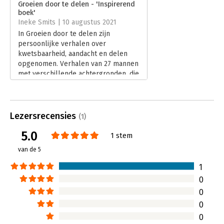
Groeien door te delen - 'Inspirerend
Druk:
1
boek'
Verschijningsdatum:
5-6-2021
Ineke Smits | 10 augustus 2021
In Groeien door te delen zijn
Hoofdrubriek:
Mens en maatschappij
persoonlijke verhalen over
kwetsbaarheid, aandacht en delen
opgenomen. Verhalen van 27 mannen
met verschillende achtergronden, die
hun eerlijke verhaal, hun
onzekerheden en levenslessen met
de lezer delen.
Lees verder
Lezersrecensies
(1)
5.0
1 stem
van de 5
1
0
0
0
0