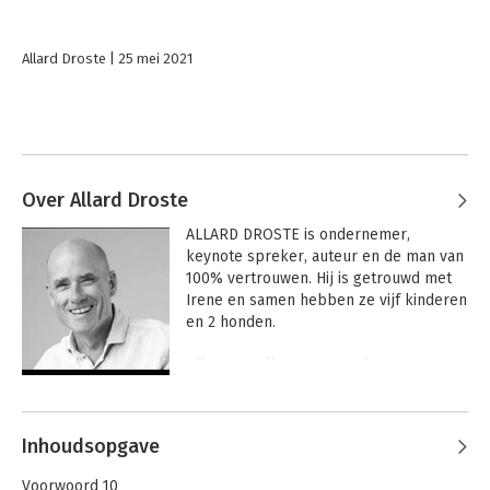
Allard Droste
25 mei 2021
Over Allard Droste
ALLARD DROSTE is ondernemer, 
keynote spreker, auteur en de man van 
100% vertrouwen. Hij is getrouwd met 
Irene en samen hebben ze vijf kinderen 
en 2 honden.

Allard is volledig in zijn element 
tijdens interactieve spreekbeurten en 
Andere boeken door Allard Droste
workshops over vertrouwen. Daarnaast 
organiseert hij als hoeder van Ayuna 
Inhoudsopgave
vele activiteiten zoals bergexpedities 
en events op het gebied 
Voorwoord 10