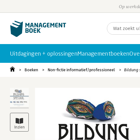
Op werkda
Uitdagingen + oplossingen
Managementboeken
Ove
Boeken
Non-fictie informatief/professioneel
Bildung 