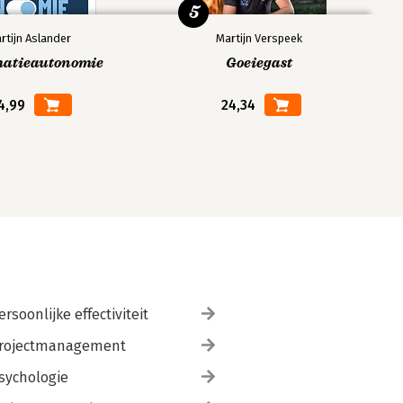
5
rtijn Aslander
Martijn Verspeek
matieautonomie
Goeiegast
4,99
24,34
ersoonlijke effectiviteit
rojectmanagement
sychologie