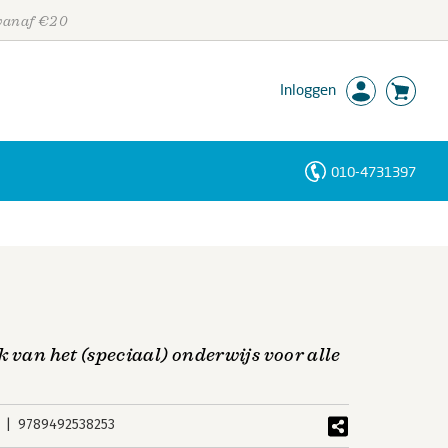
 vanaf €20
Inloggen
010-4731397
Personen
Trefwoorden
 van het (speciaal) onderwijs voor alle
9789492538253