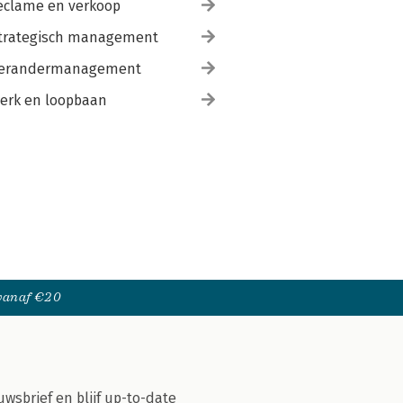
eclame en verkoop
trategisch management
erandermanagement
erk en loopbaan
 vanaf €20
uwsbrief en blijf up-to-date