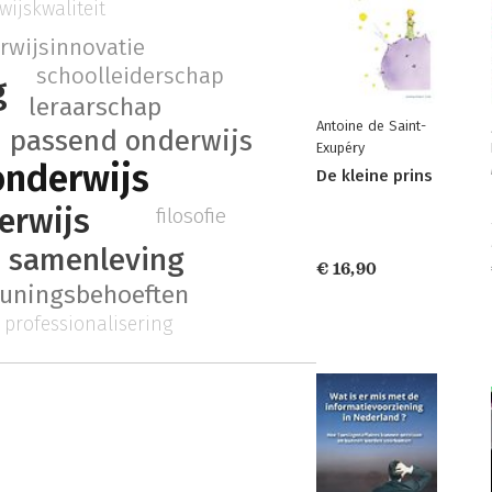
wijskwaliteit
rwijsinnovatie
schoolleiderschap
g
leraarschap
Antoine de Saint-
passend onderwijs
Exupéry
onderwijs
De kleine prins
erwijs
filosofie
e samenleving
€ 16,90
uningsbehoeften
professionalisering