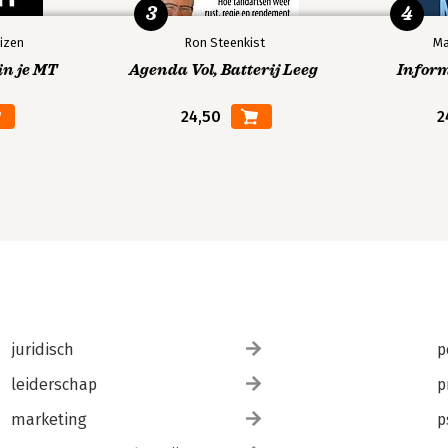
3
4
izen
Ron Steenkist
Ma
in je MT
Agenda Vol, Batterij Leeg
Infor
24,50
2
juridisch
p
leiderschap
p
marketing
p