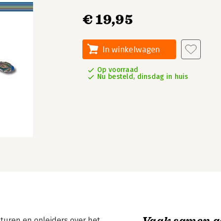
€ 19,95
In winkelwagen
Op voorraad
Nu besteld, dinsdag in huis
Vaak samen g
esturen en opleiders over het