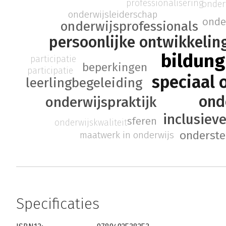
professionalisering
onder
onderwijsleiderschap
onde
onderwijsprofessionals
persoonlijke ontwikkelin
bildung
participatie
beperkingen
participatie
speciaal 
leerlingbegeleiding
ond
onderwijspraktijk
inclusiev
sferen
onderwijskwaliteit
onderste
maatwerk in onderwijs
Specificaties