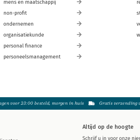
mens en maatschappij
r
non-profit
s
ondernemen
v
organisatiekunde
w
personal finance
personeelsmanagement
gen voor 23:00 besteld, morgen in huis
Gratis verzending
Altijd op de hoogte
Schrijf u in voor onze nie