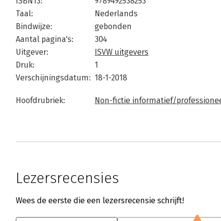
ISBN13:
9789492538253
Taal:
Nederlands
Bindwijze:
gebonden
Aantal pagina's:
304
Uitgever:
ISVW uitgevers
Druk:
1
Verschijningsdatum:
18-1-2018
Hoofdrubriek:
Non-fictie informatief/professione
Lezersrecensies
Wees de eerste die een lezersrecensie schrijft!