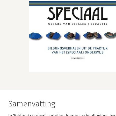
Samenvatting
In 'Bildung speciaal' vertellen leraren, schoolleiders, b