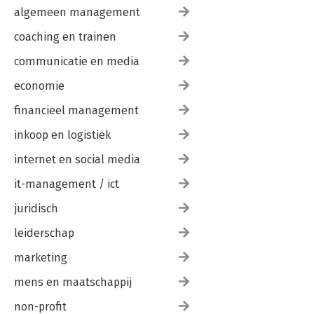
Over de auteurs
algemeen management
Hoe nu verder?
Geraadpleegde literatuur
coaching en trainen
communicatie en media
economie
financieel management
inkoop en logistiek
internet en social media
it-management / ict
juridisch
leiderschap
marketing
mens en maatschappij
non-profit