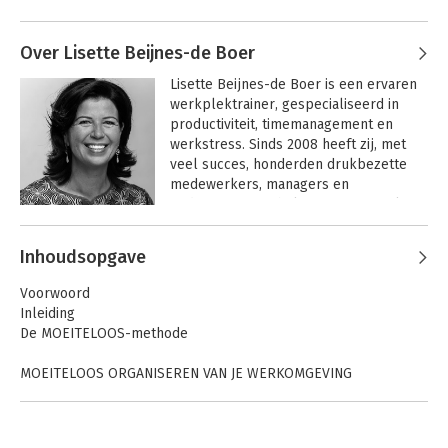
Andere boeken door Madelon
Gloude
Over Lisette Beijnes-de Boer
Lisette Beijnes-de Boer is een ervaren 
werkplektrainer, gespecialiseerd in 
productiviteit, timemanagement en 
werkstress. Sinds 2008 heeft zij, met 
veel succes, honderden drukbezette 
medewerkers, managers en 
ondernemers geholpen om moeiteloos 
te (leren) werken.
Andere boeken door Lisette
Inhoudsopgave
Beijnes-de Boer
Experttips voor
Voorwoord
Moeiteloos Werken
Inleiding
De MOEITELOOS-methode
MOEITELOOS ORGANISEREN VAN JE WERKOMGEVING
Bekijk alle boeken
Tip 1. Organiseren kan je leren: creëer overzicht
Tip 2. Organiseer je werkomgeving
Tip 3. Kies je werkplek bij je werkzaamheden