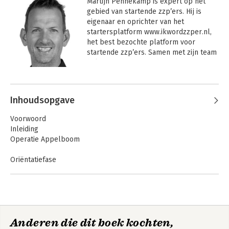
Martijn Pennekamp is expert op het 
gebied van startende zzp’ers. Hij is 
eigenaar en oprichter van het 
startersplatform www.ikwordzzper.nl, 
het best bezochte platform voor 
startende zzp’ers. Samen met zijn team 
helpt Martijn startende en bestaande 
ondernemers op weg naar een 
Andere boeken door Martijn
succesvolle start of doorstart.
Pennekamp
Inhoudsopgave
Voorwoord
Inleiding
Operatie Appelboom
Oriëntatiefase
Tip 1. Bereid je goed voor
Tip 2. Doe kennis op van het ondernemerschap
Tip 3. Wat is jouw motivatie?
Tip 4. Wat zijn je zakelijke doelen?
Tip 5. Breng je netwerk in kaart
Anderen die dit boek kochten,
Tip 6. Volg (gratis) trainingen
Experttips voor een