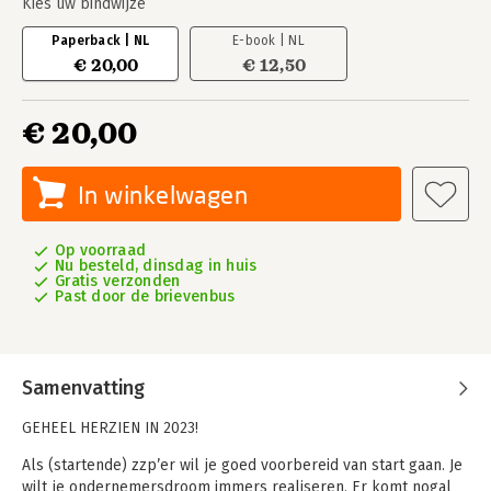
Kies uw bindwijze
Paperback | NL
E-book | NL
€ 20,00
€ 12,50
€ 20,00
In winkelwagen
Op voorraad
Nu besteld, dinsdag in huis
Gratis verzonden
Past door de brievenbus
Samenvatting
GEHEEL HERZIEN IN 2023!
Als (startende) zzp’er wil je goed voorbereid van start gaan. Je
wilt je ondernemersdroom immers realiseren. Er komt nogal