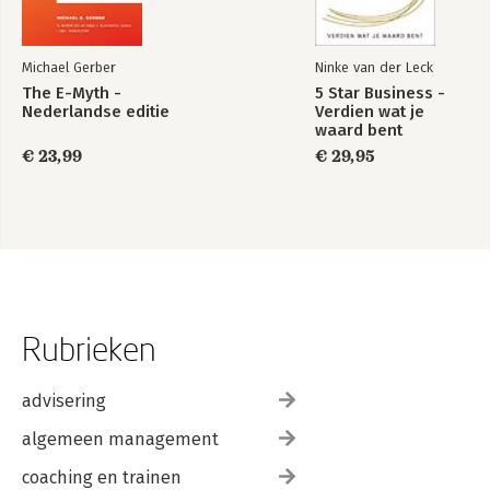
Tip 43. Begin met investeren om te groeien
Tip 44. Gooi je rotte appels weg
Tip 45. Succesvol groeien doe je zo!
Michael Gerber
Ninke van der Leck
The E-Myth -
5 Star Business -
Vernieuwingsfase
Nederlandse editie
Verdien wat je
Tip 46. Neem je aanbod onder de loep
waard bent
Tip 47. Haal het optimale uit je samenwerkingen
€ 23,99
€ 29,95
Tip 48. Denk na over jouw toekomstplannen
Tip 49. Blijf jezelf onderscheiden
Tip 50. Blijf doen wat je leuk vindt!
Hoe nu verder?
Over de auteur
Nawoord
Rubrieken
advisering
algemeen management
coaching en trainen