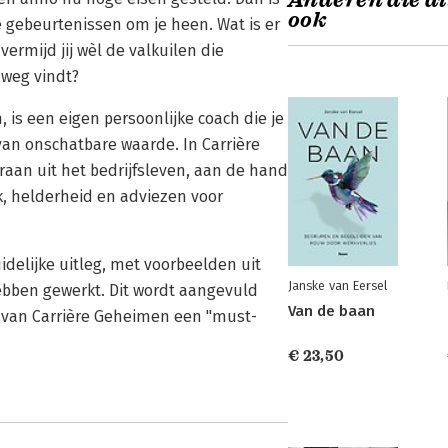
Anderen die di
ook
 gebeurtenissen om je heen. Wat is er
ermijd jij wèl de valkuilen die
 weg vindt?
, is een eigen persoonlijke coach die je
van onschatbare waarde. In Carrière
raan uit het bedrijfsleven, aan de hand
jk, helderheid en adviezen voor
delijke uitleg, met voorbeelden uit
Janske van Eersel
ebben gewerkt. Dit wordt aangevuld
Van de baan
e van Carrière Geheimen een "must-
€ 23,50