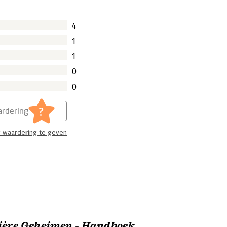
4
1
1
0
0
?
rdering
 waardering te geven
ière Geheimen - Handboek