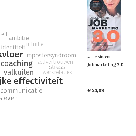
teit
ambitie
t
intuïtie
identiteit
kvloer
impostersyndroom
Aaltje Vincent
zelfvertrouwen
coaching
Jobmarketing 3.0
stress
valkuilen
werkrelaties
ke effectiviteit
communicatie
€ 23,99
fsleven