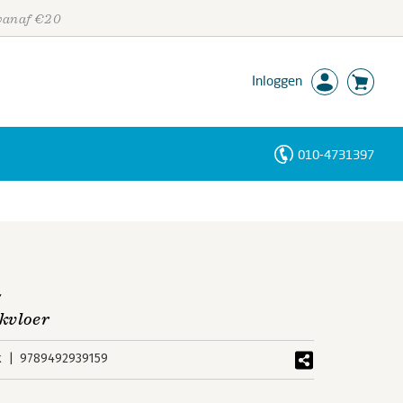
 vanaf €20
Inloggen
010-4731397
Personen
Trefwoorden
n
kvloer
k
9789492939159