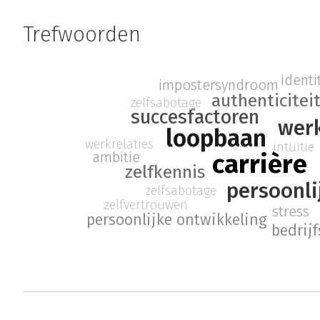
Trefwoorden
identi
impostersyndroom
authenticitei
zelfsabotage
succesfactoren
wer
loopbaan
werkrelaties
intuïtie
carrière
ambitie
zelfkennis
persoonlij
zelfsabotage
zelfvertrouwen
stress
persoonlijke ontwikkeling
bedrij