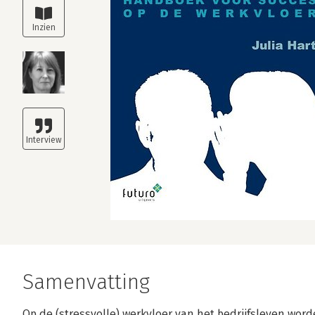
Samenvatting
Op de (stressvolle) werkvloer van het bedrijfsleven wor