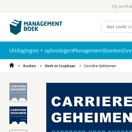
Op werkda
Uitdagingen + oplossingen
Managementboeken
Ove
Boeken
Werk en loopbaan
Carrière Geheimen