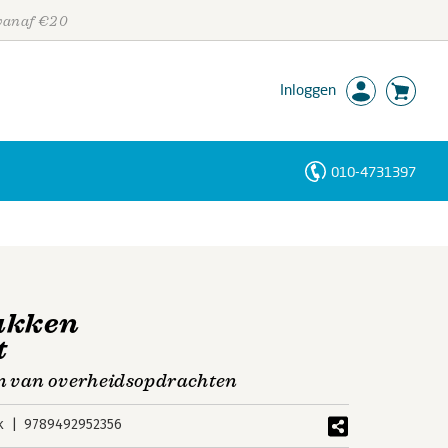
 vanaf €20
Inloggen
010-4731397
Personen
Trefwoorden
ukken
t
ken van overheidsopdrachten
k
9789492952356