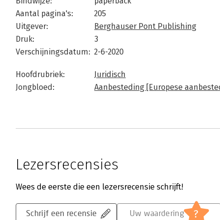
Bindwijze:
paperback
Aantal pagina's:
205
Uitgever:
Berghauser Pont Publishing
Druk:
3
Verschijningsdatum:
2-6-2020
Hoofdrubriek:
Juridisch
Jongbloed:
Aanbesteding [Europese aanbeste
Lezersrecensies
Wees de eerste die een lezersrecensie schrijft!
?
Schrijf een recensie
Uw waardering