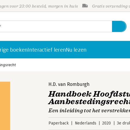
gen voor 23:00 besteld, morgen in huis
Gratis verzending
rige boeken
Interactief leren
Nu lezen
ingsrecht
H.D. van Romburgh
Handboek Hoofdst
Aanbestedingsrech
Een inleiding tot het verstrek
Paperback
Nederlands
2020
3e dru