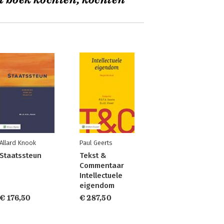
t boek kochten, kochten
Allard Knook
Paul Geerts
Staatssteun
Tekst &
Commentaar
Intellectuele
eigendom
€ 176,50
€ 287,50