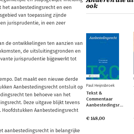
Anderen die di
ook
ot het aanbestedingsrecht en een
tsgebied van toepassing zijnde
en jurisprudentie, in een zeer
an de ontwikkelingen ten aanzien van
enkomsten, de uitsluitingsgronden en
evante jurisprudentie bijgewerkt tot
 tempo. Dat maakt een nieuwe derde
Paul Heijnsbroek
ukken Aanbestedingsrecht ontsluit op
Tekst &
edingsrecht ten behoeve van het
Commentaar
ngsrecht. Deze uitgave blijkt tevens
Aanbestedingsrecht
ijk. Hoofdstukken Aanbestedingsrecht
€ 148,00
et aanbestedingsrecht in belangrijke