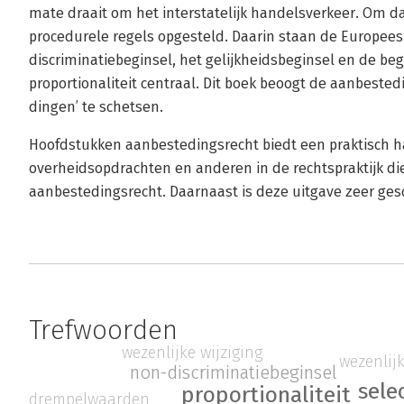
mate draait om het interstatelijk handelsverkeer. Om d
procedurele regels opgesteld. Daarin staan de Europees
discriminatiebeginsel, het gelijkheidsbeginsel en de be
proportionaliteit centraal. Dit boek beoogt de aanbeste
dingen’ te schetsen.
Hoofdstukken aanbestedingsrecht biedt een praktisch ha
overheidsopdrachten en anderen in de rechtspraktijk die 
aanbestedingsrecht. Daarnaast is deze uitgave zeer gesc
Trefwoorden
wezenlijke wijziging
wezenlijk
non-discriminatiebeginsel
sele
proportionaliteit
drempelwaarden