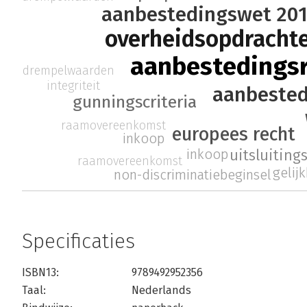
aanbestedingswet 20
overheidsopdracht
aanbestedings
drempelwaarden
integriteit
aanbested
gunningscriteria
raamovereenkomst
europees recht
inkoop
inkoop
uitsluitin
raamovereenkomst
gelij
non-discriminatiebeginsel
Specificaties
ISBN13:
9789492952356
Taal:
Nederlands