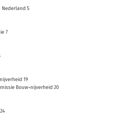
n Nederland 5
ie 7
5
ijverheid 19
missie Bouw¬nijverheid 20
 24