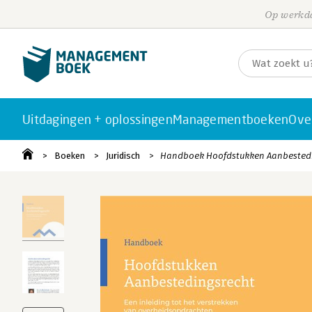
Op werkda
Uitdagingen + oplossingen
Managementboeken
Ove
Boeken
Juridisch
Handboek Hoofdstukken Aanbested