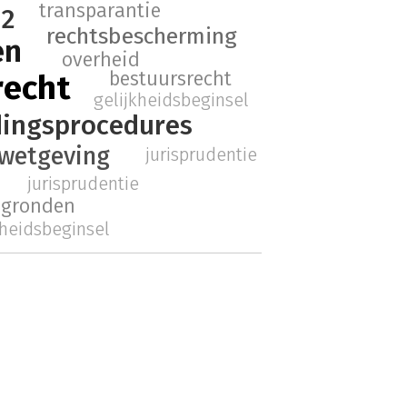
transparantie
12
rechtsbescherming
en
overheid
bestuursrecht
recht
gelijkheidsbeginsel
ingsprocedures
wetgeving
jurisprudentie
jurisprudentie
gsgronden
kheidsbeginsel