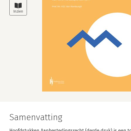
Samenvatting
Hoofdstukken Aanbestedingsrecht (derde druk) is een to