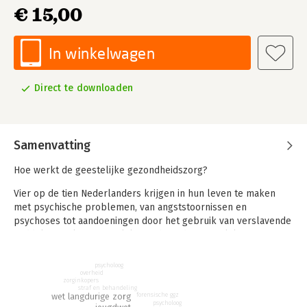
€ 15,00
In winkelwagen
Direct te downloaden
Samenvatting
Hoe werkt de geestelijke gezondheidszorg?
Vier op de tien Nederlanders krijgen in hun leven te maken
met psychische problemen, van angststoornissen en
psychoses tot aandoeningen door het gebruik van verslavende
middelen. Zij komen veelal terecht in de geestelijke
gezondheidszorg (ggz). Hoe tevreden zijn mensen met
psychische problemen over het leven dat zij leiden? Bij welke
psycholoog
overheid
zorgverleners kunnen zij terecht? Wat is het verschil tussen
zorginkopers
een psycholoog, psychotherapeut en psychiater? Welke zorg
straf en behandeling
wet langdurige zorg
forensische ggz
en ondersteuning krijgen mensen met psychische problemen
psycholoog