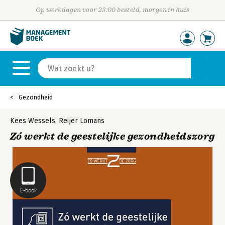
Op werkdagen voor 23:00 besteld, morgen in huis
Gezondheid
Kees Wessels
,
Reijer Lomans
Zó werkt de geestelijke gezondheidszorg
E-book