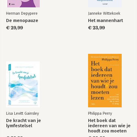
127 Uitgaven aan ggz
130 Bekostiging vanuit de Wmo en Jeugdwet
Herman Depypere
Janneke Wittekoek
136 Bekostiging vanuit de Zvw
De menopauze
Het mannenhart
142 Bekostiging vanuit de Wlz
€ 29,99
€ 23,99
146 Bekostiging vanuit de Wfz
153 Eigen betalingen
Tot besluit
154 Bronnen en verwijzingen
160 Lijst van afbeeldingen
165 Nawoord
167 Hoe is dit boek tot stand gekomen?
174 Dankwoord
177 Wat is Platform Zó werkt de zorg?
183 Vind je informatie ook online!
184 Over de auteurs
Lisa Levitt Gainsley
Philippa Perry
De kracht van je
Het boek dat
lymfestelsel
iedereen van wie je
houdt zou moeten
lezen