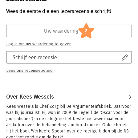
Aantal pagina's:
176
Uitgever:
De Argumentenfabriek
Wees de eerste die een lezersrecensie schrijft!
Druk:
1
Verschijningsdatum:
21-4-2021
?
Uw waardering
Hoofdrubriek:
Gezondheid
Log in om uw waardering te geven
Schrijf een recensie
Lees ons recensiebeleid
Over Kees Wessels
Kees Wessels is Chef Zorg bij De Argumentenfabriek. Daarvoor 
was hij journalist. Hij won in 2009 de Tegel ( de 'Oscar voor de 
journalistiek') in de categorie het beste nieuwsverhaal voor 
artikelen over de behandeling van borstkanker. Ook schreef 
hij het boek 'Verkeerd Spoor', over de roerige tijden bij de NS 
over 'het rondje om de kerk'.