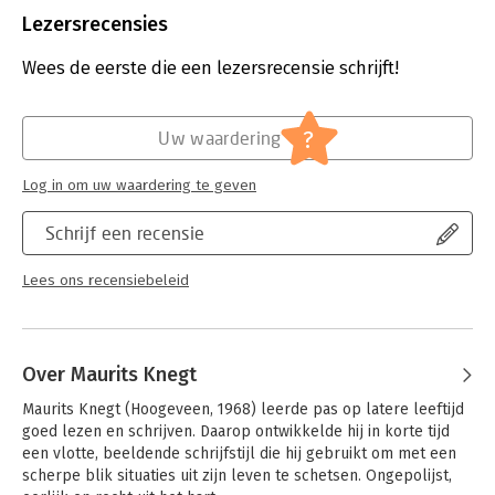
Uitgever:
LetterRijn
Lezersrecensies
Druk:
1
Verschijningsdatum:
14-6-2022
Wees de eerste die een lezersrecensie schrijft!
Hoofdrubriek:
Non-fictie informatief/professioneel
Jongbloed:
Strafrecht - Criminologie
?
Uw waardering
Log in om uw waardering te geven
Schrijf een recensie
Lees ons recensiebeleid
Over Maurits Knegt
Maurits Knegt (Hoogeveen, 1968) leerde pas op latere leeftijd 
goed lezen en schrijven. Daarop ontwikkelde hij in korte tijd 
een vlotte, beeldende schrijfstijl die hij gebruikt om met een 
scherpe blik situaties uit zijn leven te schetsen. Ongepolijst, 