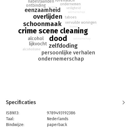
forensisch
nabestaanden
ondernemen
ontbinding
meegemaakt tijdens het schoonmaken van honderden plaatsen
humor
veiligheid
eenzaamheid
delict.
vakmanschap
overlijden
taboes
schoonmaak
vervuilde woningen
humor
crime scene cleaning
dood
alcohol
vakmanschap
lijkvocht
zelfdoding
alcoholisme
persoonlijke verhalen
ondernemerschap
Specificaties
ISBN13:
9789493192386
Taal:
Nederlands
Bindwijze:
paperback
Aantal pagina's:
224