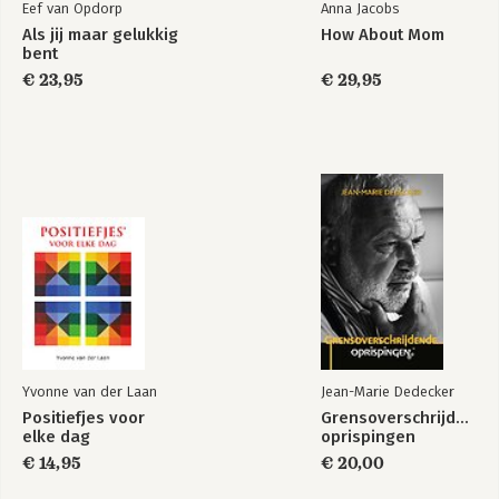
Eef van Opdorp
Anna Jacobs
De zwarte weduwe 200
Als jij maar gelukkig
How About Mom
De kinderpedofiel 203
bent
De koperdief 207
€ 23,95
€ 29,95
De niet vermiste Noor 211
Pechvogels 213
De BN’er 215
Dit is ons werk 219
Dankwoord 223
Yvonne van der Laan
Jean-Marie Dedecker
Positiefjes voor
Grensoverschrijdende
elke dag
oprispingen
€ 14,95
€ 20,00