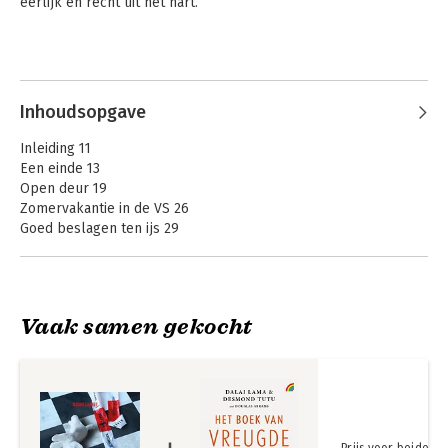
eerlijk en recht uit het hart.
Inhoudsopgave
Inleiding 11
Een einde 13
Open deur 19
Zomervakantie in de VS 26
Goed beslagen ten ijs 29
Voorspel 33
Ho, ho, ho! 37
Blodpudding 43
Van camper naar motorjacht 49
Vaak samen gekocht
Een beetje thuiskomen 56
De knuffelpoes 59
Mensonterend 65
Buren 70
Dirk 75
Zoet gedronken, zuur betaald 82