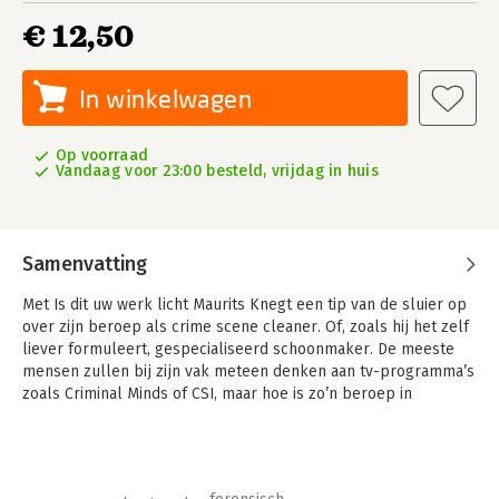
€ 12,50
In winkelwagen
Op voorraad
Vandaag voor 23:00 besteld, vrijdag in huis
Samenvatting
Met Is dit uw werk licht Maurits Knegt een tip van de sluier op
over zijn beroep als crime scene cleaner. Of, zoals hij het zelf
liever formuleert, gespecialiseerd schoonmaker. De meeste
mensen zullen bij zijn vak meteen denken aan tv-programma’s
zoals Criminal Minds of CSI, maar hoe is zo’n beroep in
werkelijkheid? Hoe kom je überhaupt in dit vak terecht? En wat
kom je er zoal tegen?
Met respect, maar ook met openheid en luchtigheid, vertelt hij
over de dingen die hij samen met zijn ex-vrouw Hester heeft