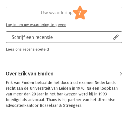
Hoofdrubriek:
Juridisch
Jongbloed:
Overdracht van aandelen;
?
Uw waardering
aandeelhoudersregister;
blokkeringsregeling
Log in om uw waardering te geven
Serie:
Prinsengrachtreeks
Schrijf een recensie
Lees ons recensiebeleid
Over Erik van Emden
Erik van Emden behaalde het docotraal examen Nederlands 
recht aan de Universiteit van Leiden in 1970. Na een loopbaan 
van meer dan 20 jaar in het bankwezen werd hij in 1993 
beëdigd als advocaat. Thans is hij partner van het Utrechtse 
advocatenkantoor Bosselaar & Strengers.

Hij publiceert met enige regelmaat artikelen over 
onderwerpen op het gebied van insolventie, financiering en 