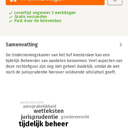
Levertijd ongeveer 3 werkdagen
Gratis verzonden
Past door de brievenbus
Samenvatting
De Ondernemingskamer van het hof Amsterdam kan een
tijdelijk Beheerder van aandelen benoemen. Veel aspecten van
deze rechtsfiguur zijn nog niet geheel duidelijk, omdat de wet
noch de jurisprudentie hierover voldoende uitsluitsel geeft.
Dit boek beoogt een voor de praktijk gemakkelijk te
gebruiken praktisch overzicht te geven aan de hand van een
algemene inleiding, de wettelijke regeling van de benoeming,
de feitelijke gang van zaken bij de Ondernemingskamer, de
aandeelhouders
taak van de Beheerder, goederenrechtelijke aspecten, de
aansprakelijkheid
wetteksten
gevolgen van de uitspraak van 30 april 2019 van de
jurisprudentie
Ondernemingskamer, de positie van derden, aansprakelijkheid
goederenrecht
en procesrechtelijke aspecten en tot slot enkele voorstellen
tijdelijk beheer
om bestaande knelpunten op te lossen.