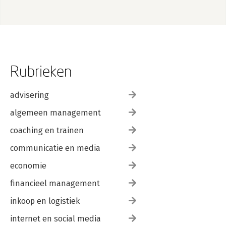
11. Jurisprudentielijst; Lijst van verkort aangehaalde literatuur
61
12. Bijlagen 67
13. Curricula vitae van de auteurs 75
Rubrieken
advisering
algemeen management
coaching en trainen
communicatie en media
economie
financieel management
inkoop en logistiek
internet en social media