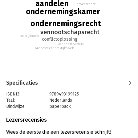
aandelen
procesrecht
ondernemingskamer
ondernemingsrecht
vennootschapsrecht
praktijkboek
conflictoplossing
aandeelhouders
procesrecht
praktijkboek
Specificaties
ISBN13:
9789493199125
Taal:
Nederlands
Bindwijze:
paperback
Aantal pagina's:
84
Uitgever:
Ars Aequi Juridische Uitgeverij
Lezersrecensies
Druk:
1
Verschijningsdatum:
19-8-2020
Wees de eerste die een lezersrecensie schrijft!