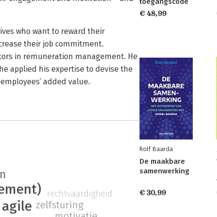
toegangscode
€ 48,99
ives who want to reward their
crease their job commitment.
vators in remuneration management. He
e applied his expertise to devise the
 employees’ added value.
Rolf Baarda
De maakbare
samenwerking
n
ement)
€ 30,99
rechtvaardigheid
agile
zelfsturing
motivatie