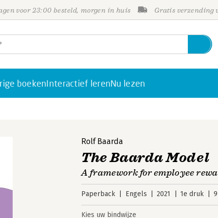
gen voor 23:00 besteld, morgen in huis
Gratis verzending
rige boeken
Interactief leren
Nu lezen
Rolf Baarda
The Baarda Model
A framework for employee re
Paperback
Engels
2021
1e druk
9
Kies uw bindwijze