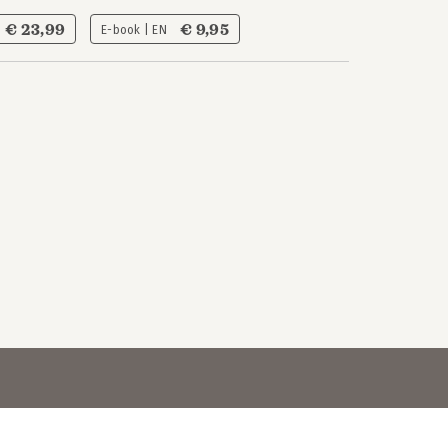
€ 23,99
€ 9,95
E-book | EN