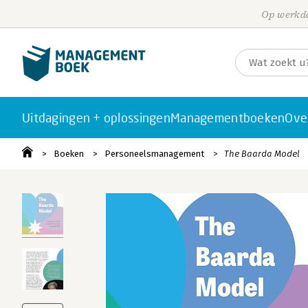
Op werkda
Uitdagingen + oplossingen
Managementboeken
Ove
Boeken
Personeelsmanagement
The Baarda Model