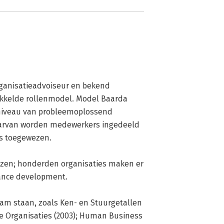
rganisatieadvoiseur en bekend 
kkelde rollenmodel. Model Baarda 
n niveau van probleemoplossend 
aarvan worden medewerkers ingedeeld 
s toegewezen.

ezen; honderden organisaties maken er 
ance development. 

aam staan, zoals Ken- en Stuurgetallen 
 Organisaties (2003); Human Business 