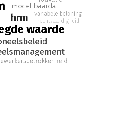
n
model baarda
variabele beloning
hrm
rechtvaardigheid
egde waarde
oneelsbeleid
eelsmanagement
ewerkersbetrokkenheid