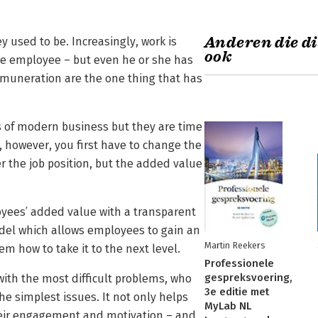
Anderen die di
y used to be. Increasingly, work is
ook
the employee – but even he or she has
emuneration are the one thing that has
s of modern business but they are time
however, you first have to change the
er the job position, but the added value
yees’ added value with a transparent
el which allows employees to gain an
Martin Reekers
m how to take it to the next level.
Professionele
gespreksvoering,
with the most difficult problems, who
3e editie met
e simplest issues. It not only helps
MyLab NL
heir engagement and motivation – and