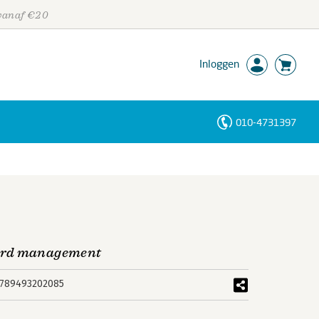
 vanaf €20
Inloggen
010-4731397
Personen
Trefwoorden
ward management
789493202085