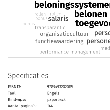
beloningssysteme
belonen
rollen
rollen
salaris
bonus
toegevo
bonus
transparantie
pers
organisatiecultuur
person
functiewaardering
med
performance management
Specificaties
ISBN13:
9789493202085
Taal:
Engels
Bindwijze:
paperback
Aantal pagina's:
144