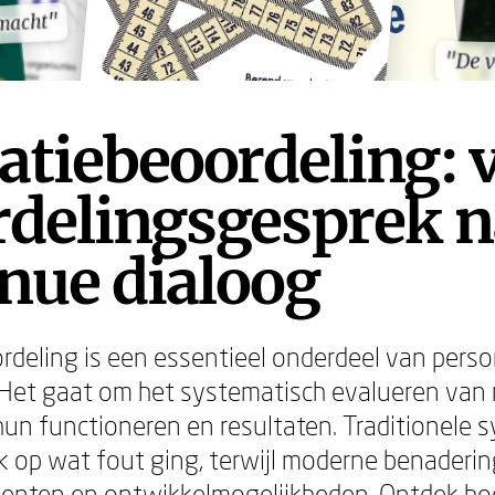
macht"
macht"
"De v
"De v
atiebeoordeling: 
rdelingsgesprek n
nue dialoog
rdeling is een essentieel onderdeel van perso
. Het gaat om het systematisch evalueren va
hun functioneren en resultaten. Traditionele
 op wat fout ging, terwijl moderne benaderin
alenten en ontwikkelmogelijkheden. Ontdek ho