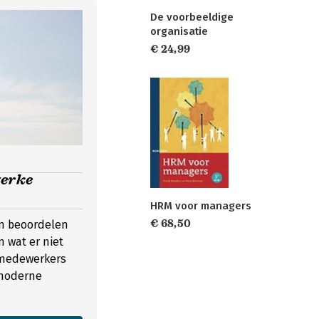
De voorbeeldige
organisatie
€ 24,99
terke
HRM voor managers
€ 68,50
an beoordelen
 wat er niet
t medewerkers
 moderne