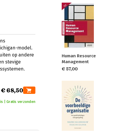
ans
Michigan-model.
luiten op andere
Human Resource
Management
en stevige
ngssystemen.
€ 57,00
€ 68,50
is | Gratis verzonden