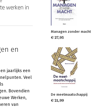
te werken in
Managen zonder macht
€ 27,95
gen en
en jaarlijks een
knelpunten. Veel
ls
ngen. Bovendien
De meetmaatschappij
ieuwe Werken,
€ 21,99
neren van