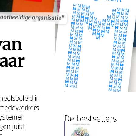
oorbeeldige organisatie"
oorbeeldige organisatie"
van
aar
neelsbeleid in
n medewerkers
 systemen
De bestsellers
gen juist
e