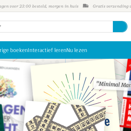
gen voor 23:00 besteld, morgen in huis
Gratis verzending
rige boeken
Interactief leren
Nu lezen
"Minimal Ma
"Minimal Ma