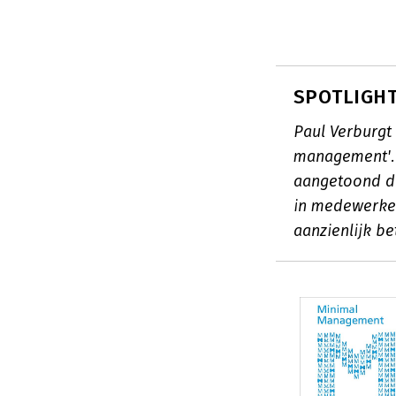
SPOTLIGHT:
Paul Verburgt 
management'. V
aangetoond da
in medewerker
aanzienlijk be