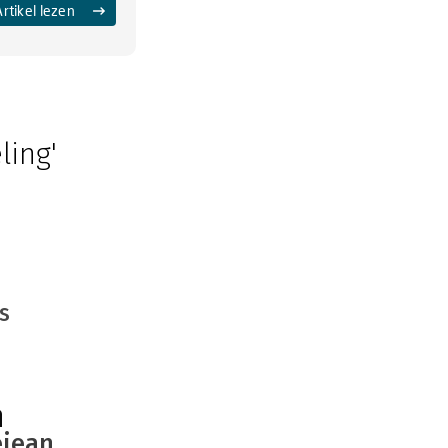
Artikel lezen
ling'
s
n
ejean