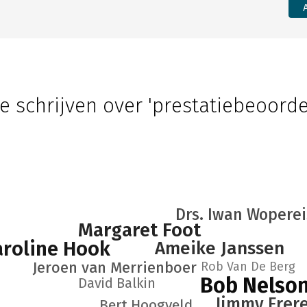
e schrijven over 'prestatiebeoorde
Drs. Iwan Woperei
Margaret Foot
aroline Hook
Ameike Janssen
Jeroen van Merrienboer
Rob Van De Berg
Bob Nelso
David Balkin
Jimmy Frer
Bert Hoogveld