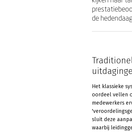
prestatiebeoo
de hedendaa
Traditione
uitdaging
Het klassieke sy
oordeel vellen 
medewerkers erv
'veroordelingsg
sluit deze aanp
waarbij leiding