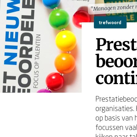
"Managen zonder 
"Managen zonder 
trefwoord
Prest
beoo
conti
Prestatiebeoo
organisaties
op basis van 
focussen vaak
kijken naar t