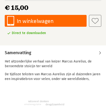
€ 15,00
In winkelwagen
Direct te downloaden
Samenvatting
Het uitzonderlijke verhaal van keizer Marcus Aurelius, de
beroemdste stoïcijn ter wereld
De tijdloze teksten van Marcus Aurelius zijn al duizenden jaren
een inspiratiebron voor velen, onder wie wereldleiders,
succesvolle ondernemers en topsporters.
In Innerlijke kracht neemt Mark Tuitert je mee naar de kern
van het stoïcisme. Hij selecteerde de mooiste lessen uit de
klassieke wijsheid van Aurelius en geeft er context bij, zodat je
rationeel denken
emotieregulatie
deugdzaamheid
het gelijk kunt toepassen in je dagelijks leven. Je ontwikkelt