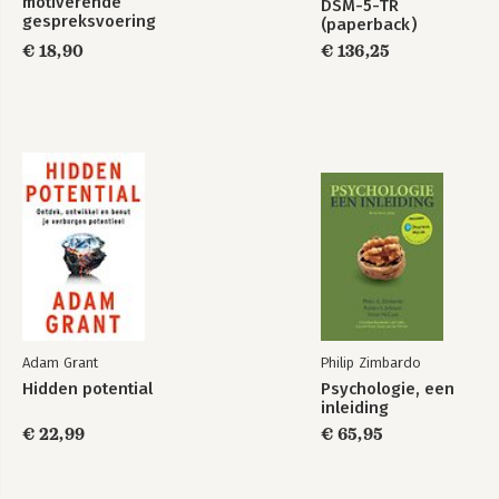
motiverende
DSM-5-TR
gespreksvoering
(paperback)
Innerlijke kracht
DRIVE: Train je
stoïcijnse mindset
€ 18,90
€ 136,25
Bekijk alle boeken
Adam Grant
Philip Zimbardo
Hidden potential
Psychologie, een
inleiding
€ 22,99
€ 65,95