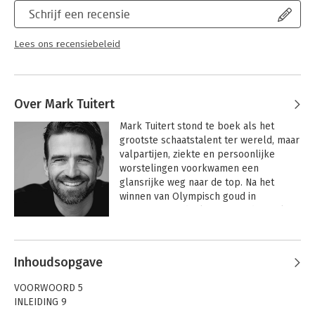
Schrijf een recensie
Lees ons recensiebeleid
Over Mark Tuitert
Mark Tuitert stond te boek als het 
grootste schaatstalent ter wereld, maar 
valpartijen, ziekte en persoonlijke 
worstelingen voorkwamen een 
glansrijke weg naar de top. Na het 
winnen van Olympisch goud in 
Vancouver en deelname aan de Spelen 
in Sochi in 2014, besloot Mark zijn 
Andere boeken door Mark Tuitert
talenten op ander gebied te 
ontwikkelen. Zo is hij co-founder van 
Inhoudsopgave
First Energy Gum, produceert zijn eigen 
‘Drive Podcast’ (60.000 luisteraars per 
VOORWOORD 5
maand), en veelgevraagd spreker en 
INLEIDING 9
coach.
