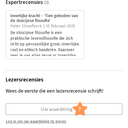
Bestandsformaat:
epub
Expertrecensies
(1)
Aantal pagina's:
240
Uitgever:
Maven Publishing
Innerlijke kracht - ‘Tien geboden van
Verschijningsdatum:
15-11-2024
de stoïcijnse filosofie’
Peter Streefkerk | 10 februari 2025
Hoofdrubriek:
Psychologie
De stoïcijnse filosofie is een
praktische levensfilosofie die zich
richt op persoonlijke groei, innerlijke
rust en ethisch handelen. Daarover
lees je van alles terug in ‘Innerlijke
kracht’ van Mark Tuitert. De twaalf
hoofdstukken van het boek heb ik
voor het gemak omgedoopt tot de
tien geboden van de stoïcijnse
Lezersrecensies
filosofie.
Lees verder
Wees de eerste die een lezersrecensie schrijft!
?
Uw waardering
Log in om uw waardering te geven