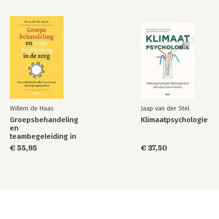
Willem de Haas
Jaap van der Stel
Groepsbehandeling
Klimaatpsychologie
en
teambegeleiding in
de zorg
€ 55,95
€ 37,50