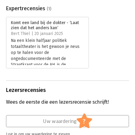
Beveiliging:
watermerk
'Verplicht voor iedere bestuurder.'
Bestandsformaat:
epub
Expertrecensies
(1)
-Tim ‘S Jongers
Aantal pagina's:
296
Uitgever:
De Correspondent BV
Komt een land bij de dokter - ‘Laat
Druk:
1
zien dat het anders kan’
Verschijningsdatum:
6-12-2024
Bert Thiel | 20 januari 2025
Na een klein halfjaar politiek
Hoofdrubriek:
Mens en maatschappij
totaaltheater is het gewoon je neus
op te halen voor de
ongedocumenteerde met de
Straatkrant voor de AH, is de
woningnood veroorzaakt door
asielzoekers en zakken slachtoffers
van de ambtelijke molens steeds
dieper weg in de ellende. Dat het ook
Lezersrecensies
anders kan, toont Michelle van
Tongerloo aan in ‘Komt een land bij
Wees de eerste die een lezersrecensie schrijft!
de dokter’.
Lees verder
?
Uw waardering
Log in om uw waardering te geven