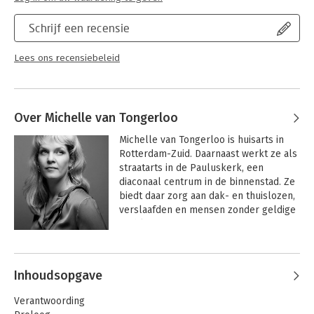
Schrijf een recensie
Lees ons recensiebeleid
Over Michelle van Tongerloo
Michelle van Tongerloo is huisarts in 
Rotterdam-Zuid. Daarnaast werkt ze als 
straatarts in de Pauluskerk, een 
diaconaal centrum in de binnenstad. Ze 
biedt daar zorg aan dak- en thuislozen, 
verslaafden en mensen zonder geldige 
verblijfspapieren. Een pittige 
doelgroep die om een menselijke 
Andere boeken door Michelle van
benadering vraagt.
Tongerloo
Inhoudsopgave
Verantwoording