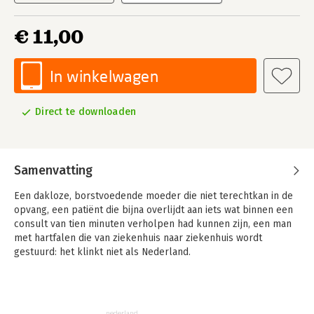
€ 11,00
In winkelwagen
Direct te downloaden
Samenvatting
Een dakloze, borstvoedende moeder die niet terechtkan in de
opvang, een patiënt die bijna overlijdt aan iets wat binnen een
consult van tien minuten verholpen had kunnen zijn, een man
met hartfalen die van ziekenhuis naar ziekenhuis wordt
gestuurd: het klinkt niet als Nederland.
Toch is dat wat Michelle van Tongerloo in haar werk als
straatarts tegenkomt.
De schrijnende gevallen op haar spreekuur zijn een spiegel
nederland