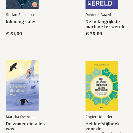
Bronnen
Stefan Renkema
Diederik Baazil
Waarom een echte
Inleiding sales
De belangrijkste
liberaal geen VVD
machine ter wereld
stemt
€ 51,50
€ 25,99
Bekijk alle boeken
Mariska Overman
Rogier Hoenders
De zomer die alles
Het leefstijlboek
was
voor de