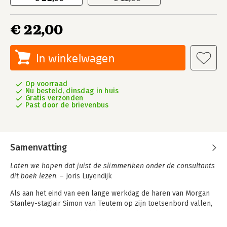
€ 22,00
In winkelwagen
Op voorraad
Nu besteld, dinsdag in huis
Gratis verzonden
Past door de brievenbus
Samenvatting
Laten we hopen dat juist de slimmeriken onder de consultants
dit boek lezen.
–
Joris Luyendijk
Als aan het eind van een lange werkdag de haren van Morgan
Stanley-stagiair Simon van Teutem op zijn toetsenbord vallen,
vraagt hij zich af: wat dóé ik hier? Net als veel andere
ambitieuze studenten wil hij de wereld veranderen. En toch zit