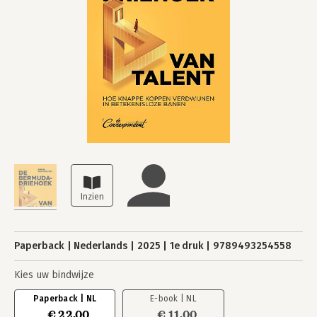
Paperback
Nederlands
2025
1e druk
9789493254558
Kies uw bindwijze
Paperback | NL
E-book | NL
€ 22,00
€ 11,00