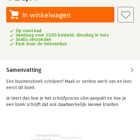
In winkelwagen
Op voorraad
Vandaag voor 23:00 besteld, dinsdag in huis
Gratis verzonden
Past door de brievenbus
Samenvatting
Een businessboek schrijven? Maak er serieus werk van en lees
eerst dit boek.
Je leert dan hoe je het schrijfproces slim aanpakt en hoe je
een boek schrijft dat ook daadwerkelijk nieuwe klanten
aantrekt.
Er liggen namelijk een aantal valkuilen op de loer als je de
knoop hebt doorgehakt om te gaan schrijven. Bespaar jezelf
dus tijd en energie en omzeil moeiteloos deze valkuilen door
boekpromotie
doelgroepbepaling
social proof