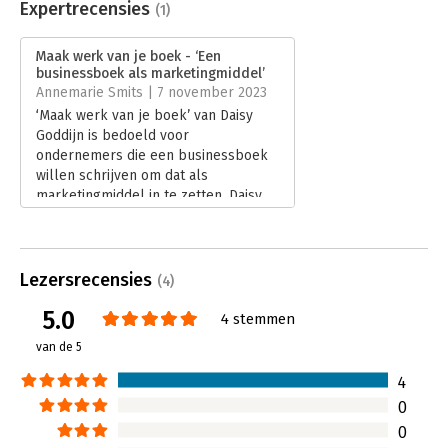
Uitgever:
Expertboek
Expertrecensies
(1)
Druk:
1
Verschijningsdatum:
4-7-2023
Maak werk van je boek - ‘Een
businessboek als marketingmiddel’
Hoofdrubriek:
Marketing
Annemarie Smits | 7 november 2023
‘Maak werk van je boek’ van Daisy
Goddijn is bedoeld voor
ondernemers die een businessboek
willen schrijven om dat als
marketingmiddel in te zetten. Daisy
Goddijn is eigenaar van uitgeverij
Expertboek, schrijfcoach en auteur
van inmiddels zes boeken. In dit boek
legt ze haar aanpak uit en geeft ze
Lezersrecensies
(4)
tips en adviezen.
5.0
Lees verder
4 stemmen
van de 5
4
0
0