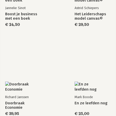
De volgende stap 129
Janneke Sinot
Astrid Schiepers
Boost je business
Het Leiderschaps
Over de auteur 132
met een boek
model canvas©
Nawoord 137
€ 24,50
€ 29,50
Richard Janssen
Mark Boode
Doorbraak
En ze leefden nog
Economie
€ 39,95
€ 25,00