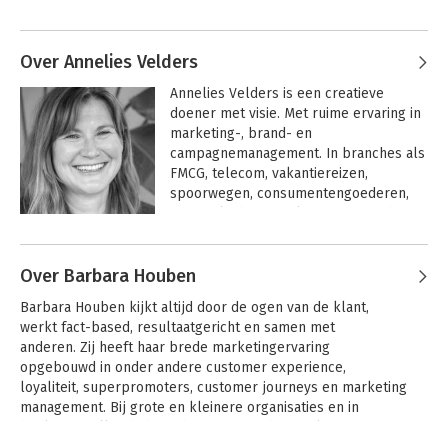
trainingen en de culturele sector.
Over Annelies Velders
Annelies Velders is een creatieve 
doener met visie. Met ruime ervaring in 
marketing-, brand- en 
campagnemanagement. In branches als 
FMCG, telecom, vakantiereizen, 
spoorwegen, consumentengoederen, 
financiële dienstverlening en goede 
doelen. Actief in het vak, zoals DDMA 
(branchevereniging voor data gedreven 
Over Barbara Houben
marketing) en Startupbootcamp. Ook 
heeft zij met een praktijkcase 
Barbara Houben kijkt altijd door de ogen van de klant, 
bijgedragen aan het winnende PIM 
werkt fact-based, resultaatgericht en samen met 
Marketing Literatuur Prijs boek ‘Event 
anderen. Zij heeft haar brede marketingervaring 
Driven Marketing’ van Egbert Jan van 
opgebouwd in onder andere customer experience, 
Bel. Pro bono helpt Annelies graag 
loyaliteit, superpromoters, customer journeys en marketing 
start ups met een maatschappelijke 
management. Bij grote en kleinere organisaties en in 
rand.
heel verschillende branches. Variërend van telecom, 
zorgverzekeringen, media, transport, goede doelen en de 