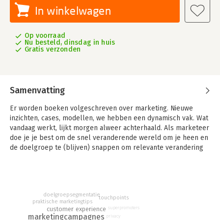
In winkelwagen
Op voorraad
Nu besteld, dinsdag in huis
Gratis verzonden
Samenvatting
Er worden boeken volgeschreven over marketing. Nieuwe
inzichten, cases, modellen, we hebben een dynamisch vak. Wat
vandaag werkt, lijkt morgen alweer achterhaald. Als marketeer
doe je je best om de snel veranderende wereld om je heen en
de doelgroep te (blijven) snappen om relevante verandering
aan te jagen. Maar dat betekent niet dat je de
aanpak opnieuw moet uitvinden als je met een nieuw
onderwerp aan de slag gaat.
Met deze recepten heb je die aanpak snel onder de knie. 11
doelgroepsegmentatie
touchpoints
praktische marketingtips
basisrecepten gebaseerd op 150+ jaar gebundelde
customer experience
superpromoters
ervaringsleer van zes Marketing Queens die samen voor heel
marketingcampagnes
privacy