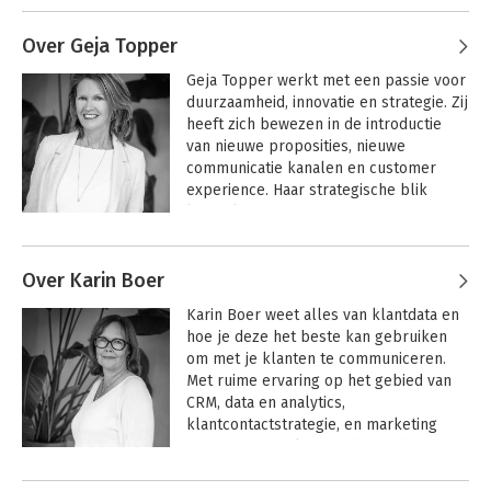
laatste jaren met heel veel plezier in de culturele sector.
Over Geja Topper
Geja Topper werkt met een passie voor 
duurzaamheid, innovatie en strategie. Zij 
heeft zich bewezen in de introductie 
van nieuwe proposities, nieuwe 
communicatie kanalen en customer 
experience. Haar strategische blik 
koppelt ze aan een ‘hands-on’ 
mentaliteit. Zij zoekt de combinatie van 
‘ziel en zakelijkheid’ voor zowel 
Over Karin Boer
maatschappelijke als commerciële 
organisaties. Geja werkt voor 
Karin Boer weet alles van klantdata en 
uiteenlopende branches zoals de 
hoe je deze het beste kan gebruiken 
zakelijke en financiële dienstverlening, 
om met je klanten te communiceren. 
onderwijs, sport en de 
Met ruime ervaring op het gebied van 
woningbouwsector.
CRM, data en analytics, 
klantcontactstrategie, en marketing 
automation werkt zij onder andere voor 
financiële organisaties, telecom, 
energie, culturele en goede doelen 