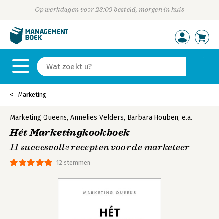
Op werkdagen voor 23:00 besteld, morgen in huis
Marketing
Marketing Queens
,
Annelies Velders
,
Barbara Houben
,
e.a.
Hét Marketingkookboek
11 succesvolle recepten voor de marketeer
12 stemmen