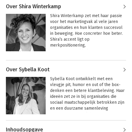
Over Shira Winterkamp
organisaties. Zij vult verschillende 
bestuursrollen in waaronder een The 
Shira Winterkamp zet met haar passie 
Angel Initiative, een initiatief dat zich 
voor het marketingvak al vele jaren 
inzet voor het bevorderen van 
organisaties en hun klanten succesvol 
investeren door én in vrouwen gericht 
in beweging. Hoe concreter hoe beter. 
op startups.
Shira’s accent ligt op 
merkpositionering, 
campagneontwikkeling en innovaties. Zij 
werkt voor diverse branches zoals 
telecom, energie, logistiek en de 
Over Sybella Koot
financiële dienstverlening. Zij is actief 
bij PIM (Platform Innovatie & 
Sybella Koot ontwikkelt met een 
Marketing) als jurylid voor de jaarlijkse 
vleugje pit, humor en out of the box-
Marketing Literatuur Prijs. Ook helpt zij 
denken een betere klantbeleving. Haar 
pro bono start ups die een 
ideeën zet ze in bij organisaties die 
maatschappelijke missie hebben.
sociaal maatschappelijk betrokken zijn 
en een duurzame samenleving 
nastreven. Specifiek heeft zij ervaring in 
marketing management, customer 
journeys, klantcontactstrategie, 
Inhoudsopgave
superpromoter trajecten en het 