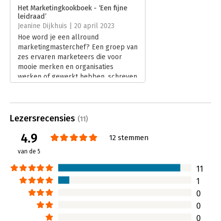
Verschijningsdatum:
25-1-2023
Het Marketingkookboek - ‘Een fijne
leidraad’
Hoofdrubriek:
Marketing
Jeanine Dijkhuis | 20 april 2023
Hoe word je een allround
marketingmasterchef? Een groep van
zes ervaren marketeers die voor
mooie merken en organisaties
werken of gewerkt hebben, schreven
een doeboek om je op weg te
helpen. En het moet gezegd:
vernieuwend is het niet en toch is in
het woud van alle
Lezersrecensies
(11)
marketingliteratuur een boek met elf
4.9
basisrecepten een fijne leidraad.
12 stemmen
Lees verder
van de 5
11
1
0
0
0