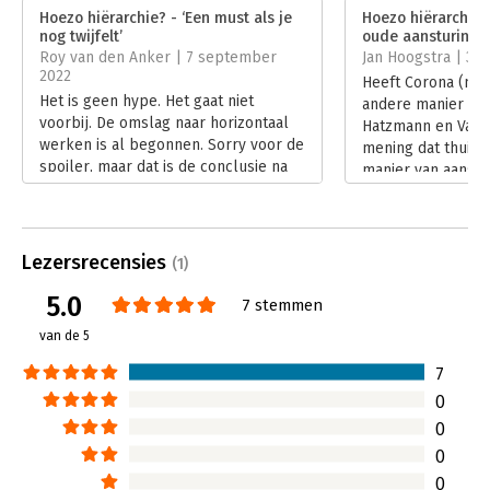
Verschijningsdatum:
30-6-2022
Leidinggeven is niet veel meer dan met mensen praten, naar
Hoezo hiërarchie? - ‘Een must als je
Hoezo hiërarchie 
nog twijfelt’
oude aansturing’
ze luisteren en met ze omgaan. Het probleem is echter; lang
Hoofdrubriek:
Organisatiekunde
Roy van den Anker | 7 september
Jan Hoogstra | 31
niet iedereen kan dat.
- Marco Maasse (KLM)
2022
Heeft Corona (med
Het is geen hype. Het gaat niet
andere manier va
voorbij. De omslag naar horizontaal
Hatzmann en Van E
werken is al begonnen. Sorry voor de
mening dat thuis
spoiler, maar dat is de conclusie na
manier van aanstu
bijna 150 pagina’s pleidooi,
samenwerking ver
achtergronden en
hiërarchie, de to
praktijkvoorbeelden in ‘Hoezo
is horizontaal’ re
hiërarchie?’
aansturingsmecha
Lezersrecensies
(1)
Lees verder
beschrijft de ree
5.0
beweging naar ho
7 stemmen
Lees verder
van de 5
7
0
0
0
0