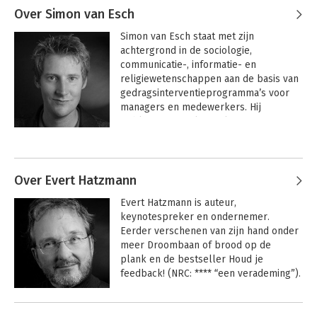
Over Simon van Esch
Simon van Esch staat met zijn 
achtergrond in de sociologie, 
communicatie-, informatie- en 
religiewetenschappen aan de basis van 
gedragsinterventieprogramma’s voor 
managers en medewerkers. Hij 
publiceert zowel on- als offline over 
werkbeleving, waardecreatie en 
gedragseconomie. Simon is tevens 
bedenker en eigenaar van de Job 
Reflector.
Over Evert Hatzmann
Evert Hatzmann is auteur, 
keynotespreker en ondernemer. 
Eerder verschenen van zijn hand onder 
meer Droombaan of brood op de 
plank en de bestseller Houd je 
feedback! (NRC: **** “een verademing”).
Andere boeken door Evert