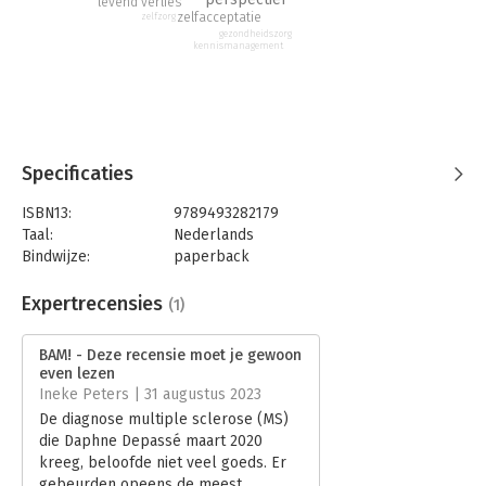
levend verlies
zelfacceptatie
zelfzorg
gezondheidszorg
kennismanagement
Specificaties
ISBN13:
9789493282179
Taal:
Nederlands
Bindwijze:
paperback
Aantal pagina's:
192
Uitgever:
S2 Uitgevers
Expertrecensies
(1)
Druk:
1
Verschijningsdatum:
27-6-2023
BAM! - Deze recensie moet je gewoon
even lezen
Hoofdrubriek:
Persoonlijke effectiviteit
Ineke Peters | 31 augustus 2023
De diagnose multiple sclerose (MS)
die Daphne Depassé maart 2020
kreeg, beloofde niet veel goeds. Er
gebeurden opeens de meest