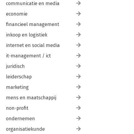
To-don’t 161
communicatie en media
Ineens beter 161
economie
Periode 5 En nu?
165
financieel management
De kamer is inclusief kleurrĳk 167
Ga je? 168
inkoop en logistiek
Betekenis nemen 169
Pĳn is passie? 170
internet en social media
Geplant zaadje 173
it-management / ict
Over schrĳven geschreven 178
De cirkel is niet rond 179
juridisch
De kamer is invulbaar 183
leiderschap
Noten 187
marketing
mens en maatschappij
non-profit
ondernemen
organisatiekunde