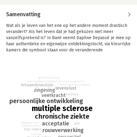
Samenvatting
Wat als je leven van het ene op het andere moment drastisch
verandert? Als het leven dat je had gekozen niet meer
vanzelfsprekend is? In Bam! neemt Daphne Depassé je mee op
haar authentieke en eigenwijze ontdekkingstocht, via kleurrijke
kamers die symbool staan voor de veranderende
perspectieven van waaruit ze de wereld bekijkt.
Als Daphne op een vrijdagmiddag de diagnose multiple
sclerose (MS) krijgt, moet ze haar leven en toekomst opnieuw
vormgeven. Ze gaat op onderzoek uit, leert en ontdekt. Ze
gezondheidszorg
ervaringsdeskundigheid
kennismanagement
verzint lifehacks en doet creatieve pogingen om nieuwe wegen
lichaamsbewustzijn
ervaringsdeskundigheid
levenslust
zingeving
te vinden, met dilemma’s, humor, zorg en stigma’s op haar pad.
emoties
veerkracht
Uiteindelijk komt ze zo tot belangrijke inzichten – inzichten die
persoonlijke ontwikkeling
haar de kans geven om haar leven terug te veroveren.
multiple sclerose
Bam! is een fascinerend en zeer waardevol boek voor iedereen
chronische ziekte
die in het leven geconfronteerd wordt met
acceptatie
kwetsbaarheid
pijn
onvermijdelijkheden en beperkingen. Voor iedereen, dus
kwetsbaarheid
rouwverwerking
hulp vragen
eigenlijk.
zelfzorg
perspectief