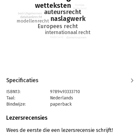
wetteksten
Europa
Nederland
auteursrecht
bedrijfsgeheimen
naslagwerk
databankrecht
modellenrecht
Europees recht
internationaal recht
domeinnamen
Nederland
Specificaties
ISBN13:
9789493333710
Taal:
Nederlands
Bindwijze:
paperback
Uitgever:
Ars Aequi Juridische Uitgeverij
Druk:
1
Lezersrecensies
Verschijningsdatum:
24-8-2026
Wees de eerste die een lezersrecensie schrijft!
Hoofdrubriek:
Juridisch