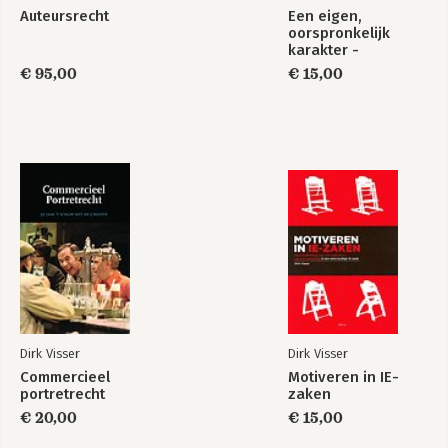
Digital Services Act
Auteursrecht
Een eigen,
Rome II-verordening
oorspronkelijk
EEX-verordening
karakter -
Handvest van de grondrechten van de EU
Spoorbundel
€ 95,00
€ 15,00
Verdrag tot bescherming van de rechten van de mens en de
fundamentele vrijheden
Register van sponsoren
Dirk Visser
Dirk Visser
Commercieel
Motiveren in IE-
portretrecht
zaken
€ 20,00
€ 15,00