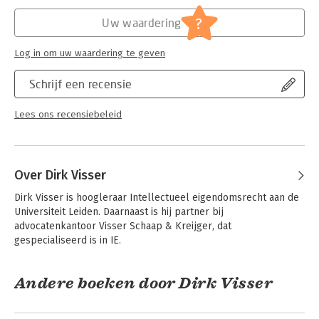
Jongbloed:
Intellectuele + Industriële eigendom
algemeen
?
Uw waardering
Serie:
Ars Aequi Wetseditie
Log in om uw waardering te geven
Schrijf een recensie
Lees ons recensiebeleid
Over Dirk Visser
Dirk Visser is hoogleraar Intellectueel eigendomsrecht aan de 
Universiteit Leiden. Daarnaast is hij partner bij 
advocatenkantoor Visser Schaap & Kreijger, dat 
gespecialiseerd is in IE.
Andere boeken door Dirk Visser