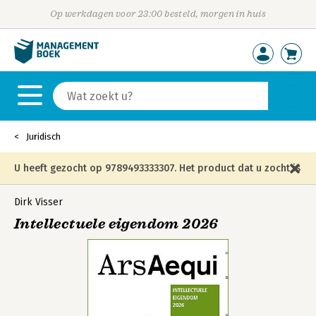
Op werkdagen voor 23:00 besteld, morgen in huis
Juridisch
U heeft gezocht op 9789493333307. Het product dat u zocht is
niet meer in die editie leverbaar en is vervangen door de
Dirk Visser
Intellectuele eigendom 2026
onderstaande editie.