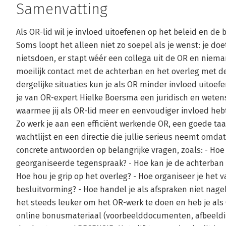
Samenvatting
Als OR-lid wil je invloed uitoefenen op het beleid en de
Soms loopt het alleen niet zo soepel als je wenst: je doe
nietsdoen, er stapt wéér een collega uit de OR en niemand
moeilijk contact met de achterban en het overleg met de
dergelijke situaties kun je als OR minder invloed uitoefen
je van OR-expert Hielke Boersma een juridisch en wete
waarmee jij als OR-lid meer en eenvoudiger invloed hebt 
Zo werk je aan een efficiënt werkende OR, een goede taa
wachtlijst en een directie die jullie serieus neemt omdat j
concrete antwoorden op belangrijke vragen, zoals: - Hoe 
georganiseerde tegenspraak? - Hoe kan je de achterban 
Hoe hou je grip op het overleg? - Hoe organiseer je het
besluitvorming? - Hoe handel je als afspraken niet na
het steeds leuker om het OR-werk te doen en heb je als 
online bonusmateriaal (voorbeelddocumenten, afbeeldin