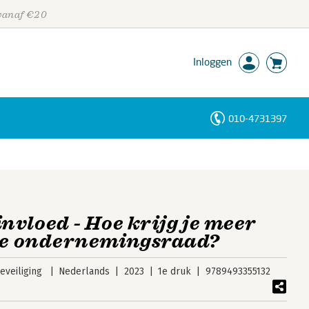
 vanaf €20
Inloggen
010-4731397
Personen
Trefwoorden
invloed - Hoe krijg je meer
 je ondernemingsraad?
veiliging
Nederlands
2023
1e druk
9789493355132