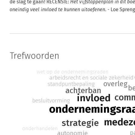
de slag te gaan! RECENSIE:
Het vijfstappenplan in dit bo
oneindig veel invloed te kunnen uitoefenen.
- Loe Spreng
Trefwoorden
wet op de ondernemingsraden
arbeidsrecht en sociale zekerheid
overleg
standpuntbepaling
b
achterban
invloed
comm
besluitvorming
ondernemingsraa
medez
strategie
onderhandelen
p
autonomie