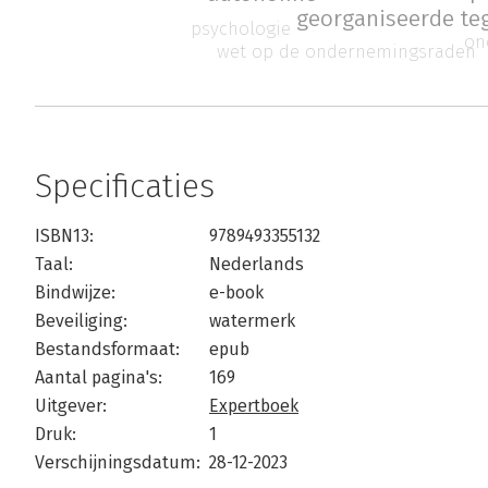
georganiseerde te
psychologie
on
wet op de ondernemingsraden
Specificaties
ISBN13:
9789493355132
Taal:
Nederlands
Bindwijze:
e-book
Beveiliging:
watermerk
Bestandsformaat:
epub
Aantal pagina's:
169
Uitgever:
Expertboek
Druk:
1
Verschijningsdatum:
28-12-2023