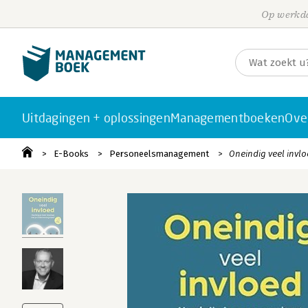
Op werkda
Uitdagingen + oplossingen
Managementboeken
Ove
E-Books
Personeelsmanagement
Oneindig veel invlo