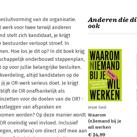
Anderen die di
 besluitvorming van de organisatie.
ook
t werk voor twee terwijl anderen
 stelt zich kandidaat, je krijgt
 bestuurder verloopt stroef. In
en. Hoe los je dit op? In dit boek krijg
nschappelijk onderbouwd stappenplan,
op voor jullie belangrijke besluiten.
kverdeling, altijd kandidaten op de
ij je OR-werk serieus doet. Je krijgt
blijft de OR onafhankelijk als
inzetten voor de doelen van de OR? -
 vastleggen van afspraken en
Jesse Geul
gekomen worden? Op deze manier wordt
Waarom
(n)iemand bij je
OR oneindig veel invloed. Inclusief
wil werken
gen, etcetera) om direct zelf mee aan
€ 24,99