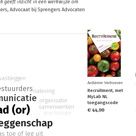
ek geeft inzicht in een werkwijze om
ers, Advocaat bij Sprengers Advocaten
vastleggen
Ardiënne Verhoeven
estuurders
naleving
Recruitment, met
unicatie
MyLab NL
organisatie
toegangscode
samenwerken
d (or)
€ 44,99
psychologie
eggenschap
as toe of leg uit