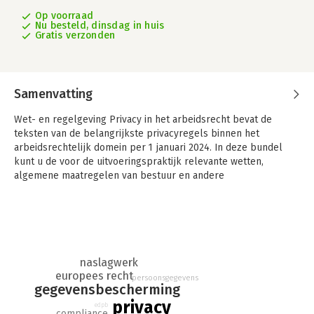
Op voorraad
Nu besteld, dinsdag in huis
Gratis verzonden
Samenvatting
Wet- en regelgeving Privacy in het arbeidsrecht bevat de
teksten van de belangrijkste privacyregels binnen het
arbeidsrechtelijk domein per 1 januari 2024. In deze bundel
kunt u de voor de uitvoeringspraktijk relevante wetten,
algemene maatregelen van bestuur en andere
uitvoeringsregelingen raadplegen. Tevens zijn alle voor de
arbeidsrechtelijke praktijk relevante richtlijnen van de
European Data Protection Board en de Nederlandse Autoriteit
Persoonsgegevens opgenomen.
De bundel bevat de geactualiseerde teksten van de Algemene
naslagwerk
Verordening Gegevensbescherming (AVG) en de Uitvoeringswet
europees recht
persoonsgegevens
AVG. Naast de nationale en Europese grondrechtelijke context
gegevensbescherming
zijn ook de Nederlandse wetteksten op het gebied van gelijke
privacy
edpb
behandeling, screening, bescherming klokkenluiders en
compliance