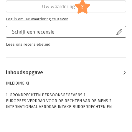
Jongbloed:
Arbeidsrecht diversen
?
Uw waardering
Log in om uw waardering te geven
Schrijf een recensie
Lees ons recensiebeleid
Inhoudsopgave
INLEIDING XI
1. GRONDRECHTEN PERSOONSGEGEVENS 1
EUROPEES VERDRAG VOOR DE RECHTEN VAN DE MENS 2
INTERNATIONAAL VERDRAG INZAKE BURGERRECHTEN EN
POLITIEKE RECHTEN 4
VERDRAG BETREFFENDE DE WERKING VAN DE EUROPESE UNIE 5
HANDVEST VAN DE GRONDRECHTEN VAN DE EUROPESE UNIE 14
GRONDWET 19