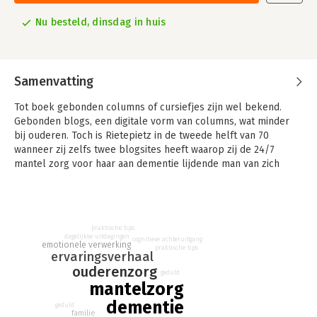
Nu besteld, dinsdag in huis
Samenvatting
Tot boek gebonden columns of cursiefjes zijn wel bekend.
Gebonden blogs, een digitale vorm van columns, wat minder
bij ouderen. Toch is Rietepietz in de tweede helft van 70
wanneer zij zelfs twee blogsites heeft waarop zij de 24/7
mantel zorg voor haar aan dementie lijdende man van zich
afschrijft. Op de ene site de rauwe werkelijkheid, daar kunnen
alleen haar kinderen meelezen. Op de andere, waar ze veel
lezers heeft, gaat het leven zo goed mogelijk door, ondanks de
frustraties over gebrek aan passende zorg. Waar mogelijk met
praktische tips
humor, maar zich soms ver schuilend achter de derde
dagelijkse uitdagingen
cognitieve achteruitgang
emotionele verwerking
persoonsvorm, wanneer het pijnlijk is om in de ik-vorm te
praktische tips
ervaringsverhaal
schrijven. Het bloggen houdt via de meelevende reacties de
ouderenzorg
geduld
eenzaamheid buiten de deur wanneer haar man steeds verder
mantelzorg
wegzakt in de dementie. Boeken door mantelzorgers gaan
dementie
meestal over een al in een zorghuis verblijvende ouder of
geduld
familie