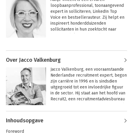
loopbaanprofessional, toonaangevend 
expert in solliciteren, LinkedIn Top 
Voice en bestsellerauteur. Zij helpt en 
inspireert honderdduizenden 
sollicitanten in hun zoektocht naar 
beter werk én een beter leven. 
Daarnaast helpt zij werkgevers met 
Andere boeken door Aaltje Vincent
direct toepasbare tools in hoe je bruut 
eerlijk nieuwe collega’s aantrekt.
Over Jacco Valkenburg
Jacco Valkenburg, een vooraanstaande 
Nederlandse recruitment expert, begon 
zijn carrière in 1996 en is sindsdien 
uitgegroeid tot een invloedrijke figuur 
in de sector. Hij staat aan het hoofd van 
Recruit2, een recruitmentadviesbureau 
dat hij in 2003 heeft opgericht, en werkt 
samen met vooraanstaande bedrijven 
Andere boeken door Jacco
zoals TomTom, KPN, Knab, Maersk en 
Inhoudsopgave
Valkenburg
Canon.

Jobmarketing 3.0
Solliciteren naar
werkgeluk
Foreword