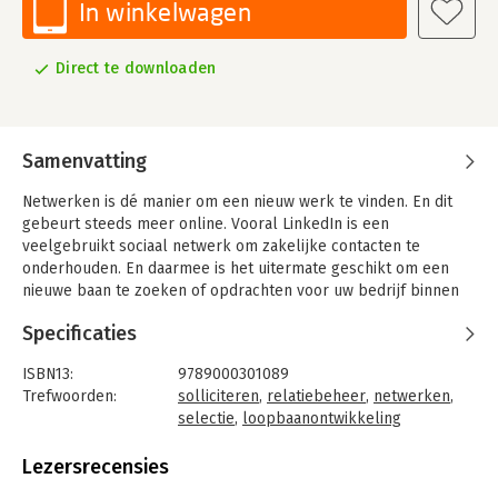
In winkelwagen
Direct te downloaden
Samenvatting
Netwerken is dé manier om een nieuw werk te vinden. En dit
gebeurt steeds meer online. Vooral LinkedIn is een
veelgebruikt sociaal netwerk om zakelijke contacten te
onderhouden. En daarmee is het uitermate geschikt om een
nieuwe baan te zoeken of opdrachten voor uw bedrijf binnen
te halen. Tijd om er actief gebruik van te maken en de
Specificaties
mogelijkheden volledig te benutten.
@ voor werkzoekers, werknemers, zelfstandigen,
ISBN13:
9789000301089
loopbaanprofessionals en carrièrecoaches
Trefwoorden:
solliciteren
,
relatiebeheer
,
netwerken
,
@ Praktisch, stap voor stap: wat kun je er mee en hoe doe je
selectie
,
loopbaanontwikkeling
dat dan?
Taal:
Engels
@ Boordevol unieke en succesvol bewezen netwerk-,
Bindwijze:
e-book
Lezersrecensies
internet- en carrièretips
Beveiliging:
watermerk