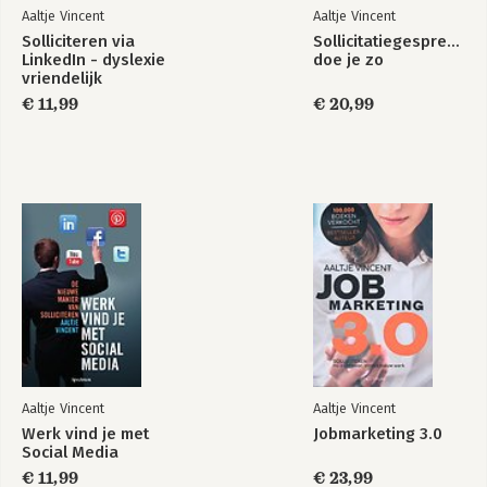
Aaltje Vincent
Aaltje Vincent
mobiele recruitment applicaties voor 
Solliciteren via
bemiddelingsbureaus en werkgevers. 
Sollicitatiegesprekken
LinkedIn - dyslexie
doe je zo
Zijn blog op RecruitingRoundtable.nl, 
vriendelijk
die hij in 2007 begon, blijft een bron 
Recruitment 4.0
Solliciteren via
€ 11,99
€ 20,99
van inzichten in de recruitmentindustrie.
LinkedIn
Bekijk alle boeken
Aaltje Vincent
Aaltje Vincent
Werk vind je met
Jobmarketing 3.0
Social Media
€ 11,99
€ 23,99