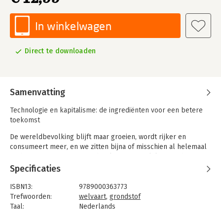
In winkelwagen
Direct te downloaden
Samenvatting
Technologie en kapitalisme: de ingrediënten voor een betere
toekomst
De wereldbevolking blijft maar groeien, wordt rijker en
consumeert meer, en we zitten bijna of misschien al helemaal
op het toppunt van ons verbruik van natuurlijke grondstoffen.
Specificaties
En toch is er reden voor optimisme. Ondanks de
bevolkingsgroei en onze voortdurende vraag naar meer, loopt
ISBN13:
9789000363773
ons verbruik juist terug. In Meer uit minder onderzoekt New
Trefwoorden:
welvaart
,
grondstof
York Times-bestsellerauteur Andrew McAfee hoe technologie
Taal:
Nederlands
en kapitalisme hand in hand gaan in het scheppen van een
Bindwijze:
e-book