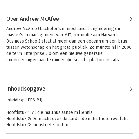
Over Andrew McAfee
Andrew McAfee (bachelor’s in mechanical engineering en 
master's in management van MIT, promotie aan Harvard 
Business School) slaat al meer dan een decennium een brug 
tussen wetenschap en het grote publiek. Zo muntte hij in 2006 
de term Enterprise 2.0 om een nieuwe generatie 
ondernemingen aan te duiden die sociale platformen als 
Facebook en Twitter in hun ondernemingsmodel integreerden. 
Als opinieleider brak hij door met Race against the Machine, 
Andere boeken door Andrew
dat hij 2012 samen met Erik Brynjolfsson in eigen beheer 
McAfee
uitgaf. De samenwerking met zijn MIT-collega was zo succesvol 
Inhoudsopgave
dat het duo nog twee boeken schreef: Het tweede 
machinetijdperk (2014) en Platform, Machine, Crowd (2017).
Inleiding: LEES MIJ
Hoofdstuk 1: Al die malthusiaanse millennia
Hoofdstuk 2: De macht over de aarde: de industriële revolutie
Hoofdstuk 3: Industriële fouten
Hoofdstuk 4: De Dag van de Aarde en de discussies
Hoofdstuk 5: De verrassing van dematerialisatie