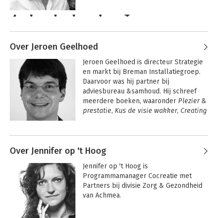
Andere boeken door Jeroen
Kemperman
Over Jeroen Geelhoed
Jeroen Geelhoed is directeur Strategie 
en markt bij Breman Installatiegroep. 
Daarvoor was hij partner bij 
adviesbureau &samhoud. Hij schreef 
meerdere boeken, waaronder 
Plezier & 
prestatie
, 
Kus de visie wakker
, 
Creating 
lasting value
 en 
Briljante 
businessmodellen
.
Andere boeken door Jeroen
Geelhoed
Over Jennifer op 't Hoog
Briljante
Wellbeing in
businessmodellen
business
Jennifer op 't Hoog is 
Programmamanager Cocreatie met 
Partners bij divisie Zorg & Gezondheid 
van Achmea.