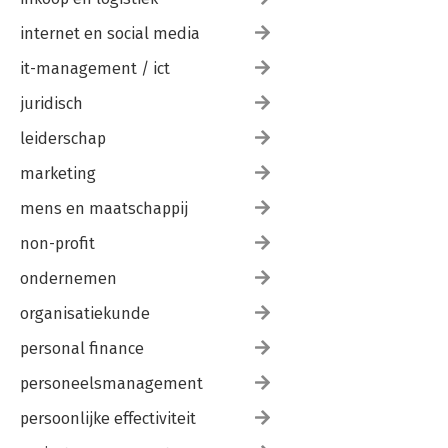
waardecreatie voor alle belanghebbenden 443
11.4 Prelude voor een nieuwe drieakter: Behoud de kern en
internet en social media
stimuleer vooruitgang in het businessmodel 446
it-management / ict
Belangrijkste generieke bedrijfskundige begrippen en
juridisch
definities 451
Bronnen 453
leiderschap
Het redactieteam 473
Caseauteurs 474
marketing
Dankwoord 478
mens en maatschappij
Noten 480
non-profit
ondernemen
organisatiekunde
personal finance
personeelsmanagement
persoonlijke effectiviteit