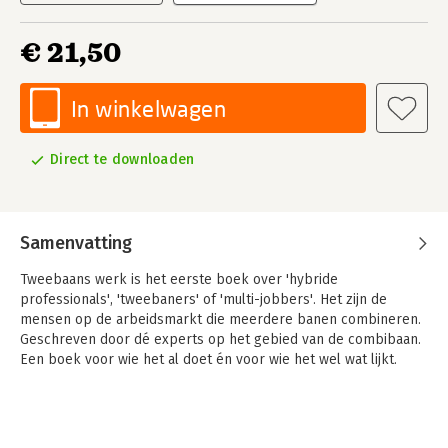
€ 21,50
In winkelwagen
Direct te downloaden
Samenvatting
Tweebaans werk is het eerste boek over 'hybride
professionals', 'tweebaners' of 'multi-jobbers'. Het zijn de
mensen op de arbeidsmarkt die meerdere banen combineren.
Geschreven door dé experts op het gebied van de combibaan.
Een boek voor wie het al doet én voor wie het wel wat lijkt.
Werk is belangrijk. Jij bent veelzijdig. Als jij niet in een hokje
past, waarom zou je dan wel maar één baan hebben? In dit
boek laten tweebaners Luc Dorenbosch en Mark van Vuuren