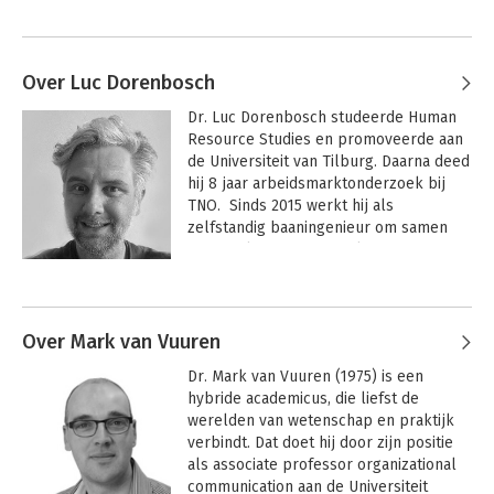
Over Luc Dorenbosch
Dr. Luc Dorenbosch studeerde Human 
Resource Studies en promoveerde aan 
de Universiteit van Tilburg. Daarna deed 
hij 8 jaar arbeidsmarktonderzoek bij 
TNO.  Sinds 2015 werkt hij als 
zelfstandig baaningenieur om samen 
met werkgevers en werknemers te 
sleutelen aan banen op maat. Luc 
Andere boeken door Luc
schreef eerder de job crafting boeken 
Dorenbosch
'Mooi Werk' en 'Mooier Werk'. 
Over Mark van Vuuren
Dr. Mark van Vuuren (1975) is een 
hybride academicus, die liefst de 
werelden van wetenschap en praktijk 
verbindt. Dat doet hij door zijn positie 
als associate professor organizational 
communication aan de Universiteit 