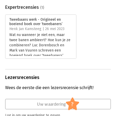
Beveiliging:
watermerk
hun dienstenpakket toevoegen.
Bestandsformaat:
epub
Expertrecensies
(1)
Aantal pagina's:
208
Uitgever:
Boom
Tweebaans werk - Origineel en
Druk:
1
boeiend boek over ‘tweebaners’
Verschijningsdatum:
15-5-2023
Henk Jan Kamsteeg | 26 mei 2023
Wat nu wanneer je niet een, maar
Hoofdrubriek:
Werk en loopbaan
twee banen ambieert? Hoe kun je ze
combineren? Luc Dorenbosch en
Mark van Vuuren schreven een
boeiend boek over ‘tweebaners’.
Voor werknemers en werkgevers.
Lees verder
Lezersrecensies
Wees de eerste die een lezersrecensie schrijft!
?
Uw waardering
Log in om uw waardering te geven