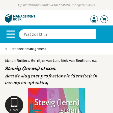
Op werkdagen voor 23:00 besteld, morgen in huis
Personeelsmanagement
Manon Ruijters
,
Gerritjan van Luin
,
Niek van Benthum
,
e.a.
Stevig (leren) staan
Aan de slag met professionele identiteit in
beroep en opleiding
E-book