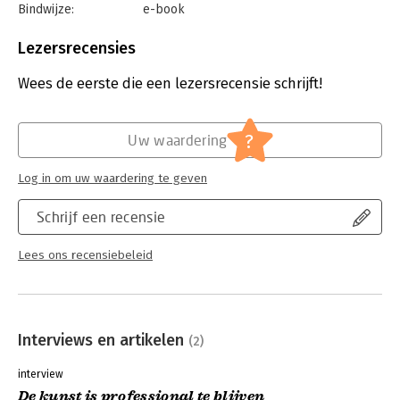
Bindwijze:
e-book
Jitske Gulmans, Famke van Lieshout, Jeanette de Korte, Mirjam
Beveiliging:
watermerk
van Limpt, Ronald de Pijper, Dominique Potier, Rika Schut,
Bestandsformaat:
epub
Lezersrecensies
Robert-Jan Simons en Netty Winters.
Aantal pagina's:
242
Uitgever:
Boom
Wees de eerste die een lezersrecensie schrijft!
Druk:
1
Verschijningsdatum:
3-10-2023
?
Uw waardering
Hoofdrubriek:
Personeelsmanagement
Log in om uw waardering te geven
Schrijf een recensie
Lees ons recensiebeleid
Interviews en artikelen
(2)
interview
De kunst is professional te blijven