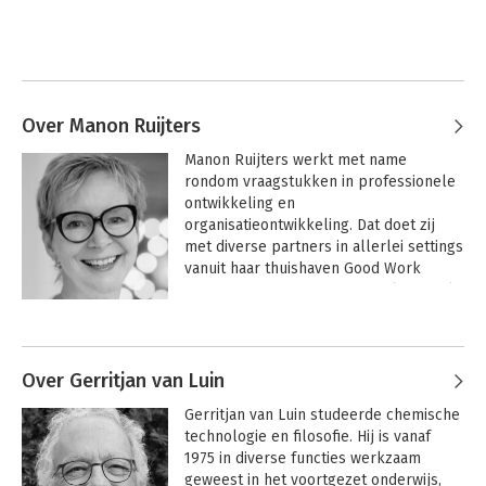
Over Manon Ruijters
Manon Ruijters werkt met name 
rondom vraagstukken in professionele 
ontwikkeling en 
organisatieontwikkeling. Dat doet zij 
met diverse partners in allerlei settings 
vanuit haar thuishaven Good Work 
Company. Sinds 2011 is zij werkzaam als 
lector aan Aeres Hogeschool 
Andere boeken door Manon
Wageningen, waar zij zich bezighoudt 
Ruijters
met onderzoek naar professionele 
identiteit en organisatieontwikkeling.

Over Gerritjan van Luin
Gerritjan van Luin studeerde chemische 
In 2017 werd zij hoogleraar Leren, 
technologie en filosofie. Hij is vanaf 
ontwikkelen en gedragsverandering aan 
1975 in diverse functies werkzaam 
de VU, en maakt daar deel uit van het 
geweest in het voortgezet onderwijs, 
team dat verantwoordelijk is voor de 