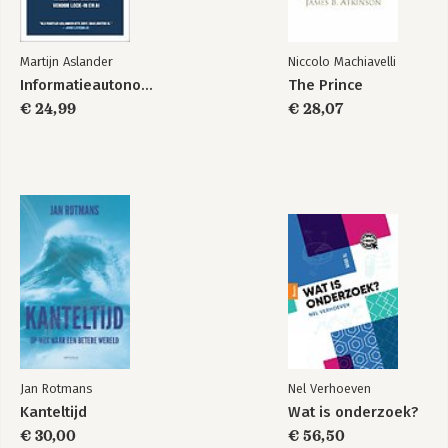
19. Met de bus door het land
20. Nee hoor, dat is niet zo lastig
21. Götterdämmerung
Martijn Aslander
Niccolo Machiavelli
22. Onverhoeds en weloverwogen
Informatieautonomie
The Prince
23. Bloemenfeest in Venlo
€ 24,99
€ 28,07
24. Buma door de woestijn
25. Auslaufmodell
26. Kloteklus
Slot
Epiloog
Bronnen en achtergronden
Personenregister
Jan Rotmans
Nel Verhoeven
Kanteltijd
Wat is onderzoek?
€ 30,00
€ 56,50