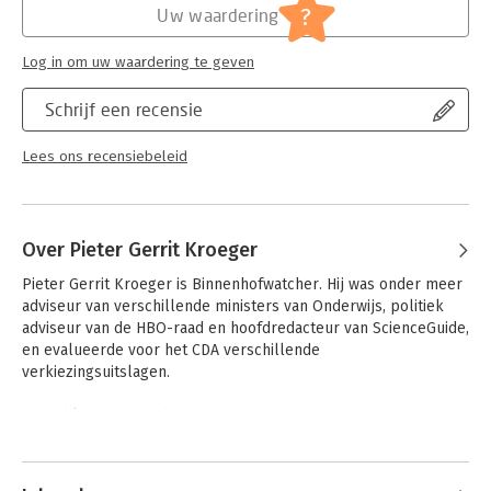
?
Uw waardering
Hoofdrubriek:
Mens en maatschappij
Log in om uw waardering te geven
Schrijf een recensie
Lees ons recensiebeleid
Over Pieter Gerrit Kroeger
Pieter Gerrit Kroeger is Binnenhofwatcher. Hij was onder meer 
adviseur van verschillende ministers van Onderwijs, politiek 
adviseur van de HBO-raad en hoofdredacteur van ScienceGuide, 
en evalueerde voor het CDA verschillende 
verkiezingsuitslagen.

Hij publiceerde eerder samen met Jaap Stam 'De rogge staat er 
dun bij. Macht en verval van het CDA 1974- 1998'.