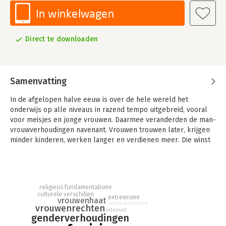
In winkelwagen
Direct te downloaden
Samenvatting
In de afgelopen halve eeuw is over de hele wereld het
onderwijs op alle niveaus in razend tempo uitgebreid, vooral
voor meisjes en jonge vrouwen. Daarmee veranderden de man-
vrouwverhoudingen navenant. Vrouwen trouwen later, krijgen
minder kinderen, werken langer en verdienen meer. Die winst
aan kennis, inkomen en ook aan macht is voor veel mannen
maar moeilijk te verkroppen. Vrouwen hebben mannen nu
minder nodig als beschermer of als financieel toeverlaat.
Volgens Abram de Swaan leidt deze ondermijning van de
religieus fundamentalisme
culturele verschillen
mannelijke overheersing tot maatschappelijke en psychische
extremisme
vrouwenhaat
rechts-extremisme
vrouwenrechten
spanningen, die te herleiden zijn tot de kwetsuur van het
internet
genderverhoudingen
mannelijk eergevoel: een collectieve en persoonlijke