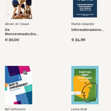
-De terugstoot: ressentiment onder mannen
De oorlog tegen de vrouwen door jihadisten en rechtsisten
-Fanatisering
-Jihad: vrouwenvernietiging door IS en gelijkgezinden
Abram de Swaan
Martijn Aslander
-Oud en nieuw rechts in het Westen
De
Informatieautonomie
-Marianismo enn machismo in katholiek Latijns-Amerika
Mensenmaatschappij
-Evangelische bewegingen
€ 20,00
€ 24,99
-Ultraorthodoxe joden
-De wereld van werelds rechts
-Een intermezzo over ernst in de politiek
-Mannisme en de mannosphere
-Samenvatting en overwegingen achteraf
Noten
Namenregister
Nel Verhoeven
Lenny Kruit