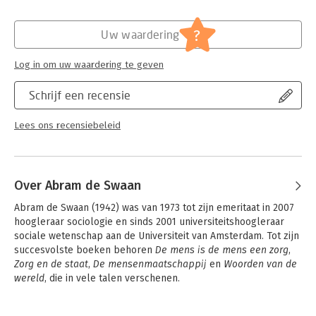
Druk:
1
Verschijningsdatum:
12-4-2019
?
Uw waardering
Hoofdrubriek:
Mens en maatschappij
Log in om uw waardering te geven
Schrijf een recensie
Lees ons recensiebeleid
Over Abram de Swaan
Abram de Swaan (1942) was van 1973 tot zijn emeritaat in 2007 
hoogleraar sociologie en sinds 2001 universiteitshoogleraar 
sociale wetenschap aan de Universiteit van Amsterdam. Tot zijn 
succesvolste boeken behoren 
De mens is de mens een zorg
, 
Zorg en de staat
, 
De mensenmaatschappij
 en 
Woorden van de 
wereld
, die in vele talen verschenen.

 Hij was jarenlang columnist voor NRC Handelsblad en ontving 