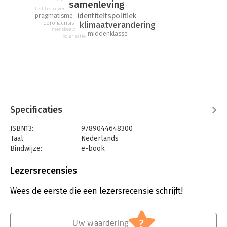
samenleving
techbedrijven
identiteitspolitiek
pragmatisme
klimaatverandering
coronacrisis
mensbeeld
middenklasse
polarisatie
Specificaties
ISBN13:
9789044648300
Taal:
Nederlands
Bindwijze:
e-book
Beveiliging:
watermerk
Bestandsformaat:
epub
Lezersrecensies
Aantal pagina's:
232
Uitgever:
Prometheus
Wees de eerste die een lezersrecensie schrijft!
Druk:
1
Verschijningsdatum:
11-2-2021
?
Uw waardering