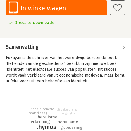
In winkelwagen
Direct te downloaden
Samenvatting
Fukuyama, de schrijver van het wereldwijd beroemde boek
'Het einde van de geschiedenis’' bekijkt in zijn nieuwe boek
'Identiteit' het electorale succes van populisten. Dit succes
wordt vaak verklaard vanuit economische motieven, maar komt
in feite voort uit een behoefte aan identiteit.
In 'Het einde van de geschiedenis' schreef Fukuyama al dat
mensen hechten aan erkenning van hun waardigheid. Nu
verklaart hij vanuit dit begrip het huidige tijdsgewricht.
Voorheen streefde de liberale democratie naar universele
sociale cohesie
multiculturalisme
maatschappij
ongelijkheid
erkenning van burgerschap met onvervreemdbare rechten.
liberalisme
erkenning
populisme
Nu heeft identiteitspolitiek op basis van religie, ras, etniciteit of
thymos
globalisering
gender de overhand. De opleving van de gepolitiseerde islam,