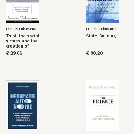
Register 257
Francis Fukuyama
Francis Fukuyama
Trust; the social
State-Building
virtues and the
creation of
The End of History
The Origins of
prosperity
and the Last Man
€ 29,05
Political Order
€ 30,20
Bekijk alle boeken