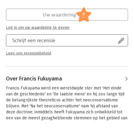
Druk:
1
Verschijningsdatum:
5-3-2019
?
Uw waardering
Hoofdrubriek:
Mens en maatschappij
Log in om uw waardering te geven
Schrijf een recensie
Lees ons recensiebeleid
Over Francis Fukuyama
Francis Fukuyama werd een wereldwijde ster met 'Het einde 
van de geschiedenis' en 'De laatste mens' en hij zou lange tijd 
de belangrijkste theoreticus achter het neoconservatisme 
blijven. Met 'Na het neoconservatisme' nam hij afstand van 
deze doctrine; inmiddels heeft Fukuyama zich ontwikkeld tot 
een van de meest gezaghebbende stemmen op het gebied van 
politiek. 
