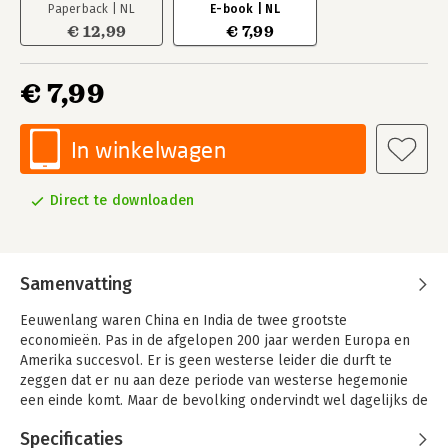
Paperback | NL
E-book | NL
€ 12,99
€ 7,99
€ 7,99
In winkelwagen
Direct te downloaden
Samenvatting
Eeuwenlang waren China en India de twee grootste
economieën. Pas in de afgelopen 200 jaar werden Europa en
Amerika succesvol. Er is geen westerse leider die durft te
zeggen dat er nu aan deze periode van westerse hegemonie
een einde komt. Maar de bevolking ondervindt wel dagelijks de
gevolgen van deze aardverschuiving. Trump als president, de
Specificaties
Brexit en andere politiek opmerkelijke gebeurtenissen kunnen