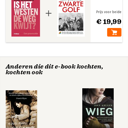
Een gevaarlijker wereld
Een betere wereld... voor Amerikanen en Europeanen
Dus: is het Westen de weg kwijt?
Prijs voor beide
€ 19,99
Noten
Anderen die dit e-book kochten,
kochten ook
Has China Won?
Is het Westen de
weg kwijt?
Bekijk alle boeken