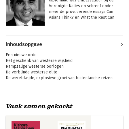
diplomaat, was ambassadeur bij de 
Verenigde Naties en schreef onder 
meer de provocerende essays Can 
Asians Think? en What the Rest Can 
Teach the West. Momenteel leidt hij de 
Lee Kuan Yew School of Public Policy in 
Andere boeken door Kishore
Singapore.
Mahbubani
Inhoudsopgave
Een nieuwe orde
Het geschenk van westerse wijsheid
Rampzalige westerse oorlogen
De verblinde westerse elite
De wereldwijde, explosieve groei van buitenlandse reizen
Waarom had het Westen niets in de gaten?
Westerse hoogmoed
Strategische missers: islam, Rusland en bemoeienis met de
wereld
Vaak samen gekocht
Een nieuwe strategie: minimalistisch, multilateraal en
machiavellistisch
Has the West Lost
Living the Asian
Het Westen op de automatische piloot: Europa en Amerika
It?
Century
staan niet voor dezelfde uitdaging