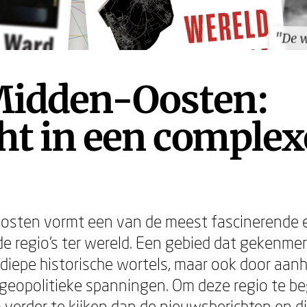
"De 
"De 
Midden-Oosten:
ht in een complex
osten vormt een van de meest fascinerende 
e regio's ter wereld. Een gebied dat gekenme
n, diepe historische wortels, maar ook door aa
 geopolitieke spanningen. Om deze regio te beg
 verder te kijken dan de nieuwsberichten en di