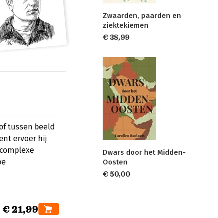
Zwaarden, paarden en
ziektekiemen
€ 38,99
oof tussen beeld
nt ervoer hij
 complexe
Dwars door het Midden-
oe
Oosten
€ 50,00
€ 21,99