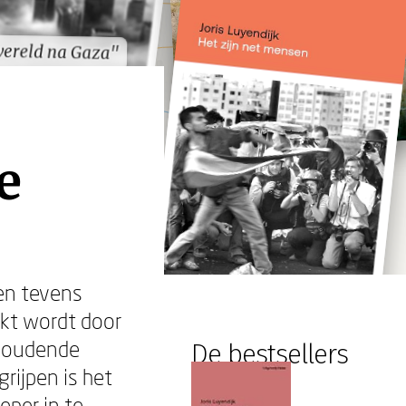
wereld na Gaza"
wereld na Gaza"
e
en tevens
rkt wordt door
nhoudende
De bestsellers
rijpen is het
eper in te