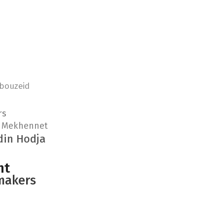
bouzeid
rs
 Mekhennet
din Hodja
nt
makers