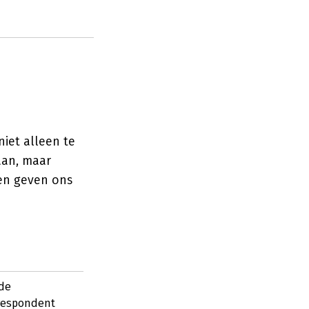
iet alleen te
aan, maar
en geven ons
 de
rrespondent