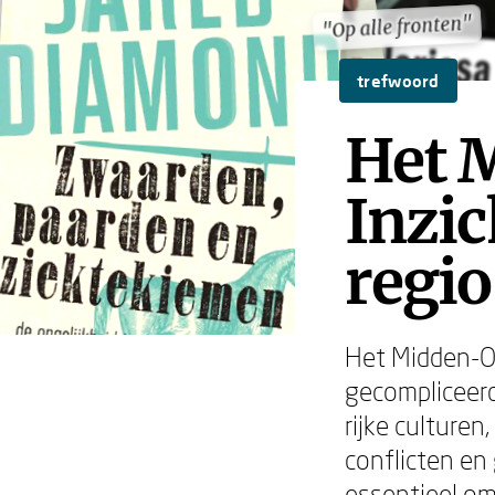
"Op alle fronten"
"Op alle fronten"
trefwoord
Het 
Inzic
regio
Het Midden-O
gecompliceerd
rijke culture
conflicten en
essentieel om