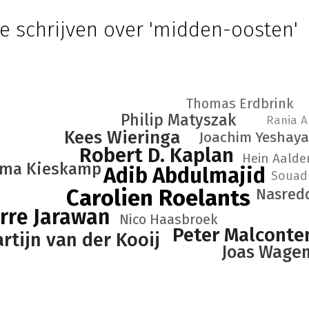
e schrijven over 'midden-oosten'
Thomas Erdbrink
Philip Matyszak
Rania A
Kees Wieringa
Joachim Yeshaya
Robert D. Kaplan
Hein Aalde
lma Kieskamp
Adib Abdulmajid
Souad
Carolien Roelants
Nasred
rre Jarawan
Nico Haasbroek
Peter Malconte
rtijn van der Kooij
Joas Wage