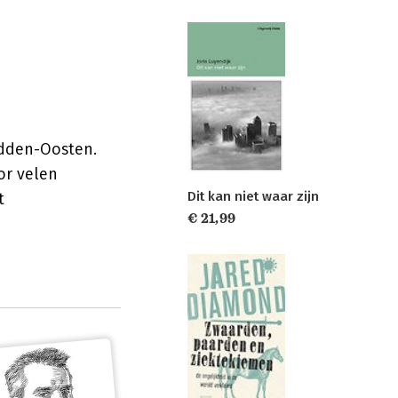
idden-Oosten.
or velen
Dit kan niet waar zijn
t
€ 21,99