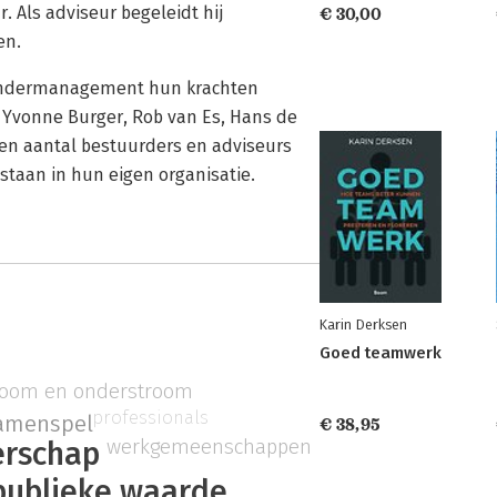
 Als adviseur begeleidt hij
€ 30,00
en.
erandermanagement hun krachten
, Yvonne Burger, Rob van Es, Hans de
een aantal bestuurders en adviseurs
taan in hun eigen organisatie.
Karin Derksen
Goed teamwerk
room en onderstroom
professionals
amenspel
€ 38,95
werkgemeenschappen
erschap
publieke waarde