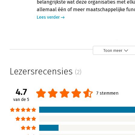
belangrijkste wat deze organisaties met elka
allemaal één of meer maatschappelijke func
Lees verder
Veranderen van maatschappelijke org
Nico Jong | 1 mei 2017
Toon meer
Maatschappelijke organisaties dragen bij aan
wat van maatschappelijke waarde is. Ze heb
Lezersrecensies
(2)
bijzonder omdat ze functioneren in het spa
samenleving.
4.7
Lees verder
7 stemmen
van de 5
Veranderen van maatschappelijke organ
Leike van Oss | 24 april 2017
Ik zit in het ochtendzonnetje, met een kopje 