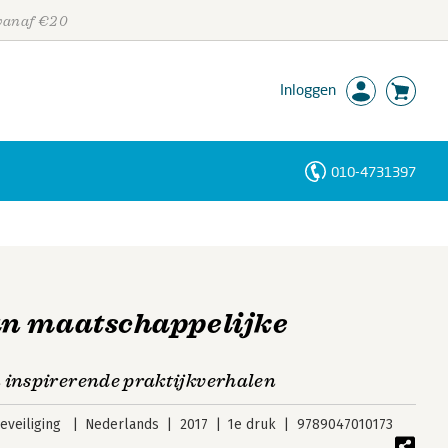
 vanaf €20
Inloggen
010-4731397
Personen
Trefwoorden
n maatschappelijke
 inspirerende praktijkverhalen
veiliging
Nederlands
2017
1e druk
9789047010173