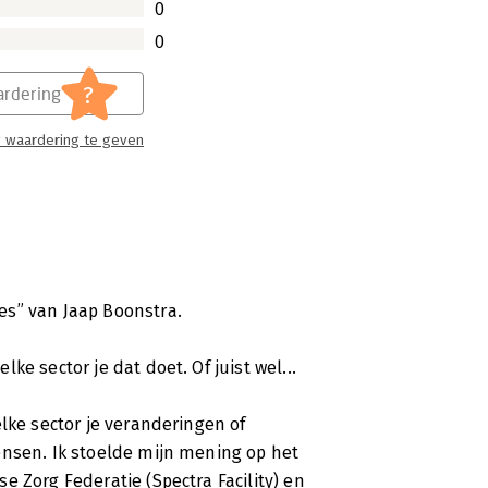
0
deren van maatschappelijke organisaties
0
?
rdering
 waardering te geven
isaties - Inzicht in complexe
sneller. Onder meer door social
inessmodellen, mondiger burgers, maar
es” van Jaap Boonstra.
or de rijksoverheid.
e sector je dat doet. Of juist wel...
lke sector je veranderingen of
anisaties
ensen. Ik stoelde mijn mening op het
 Zorg Federatie (Spectra Facility) en