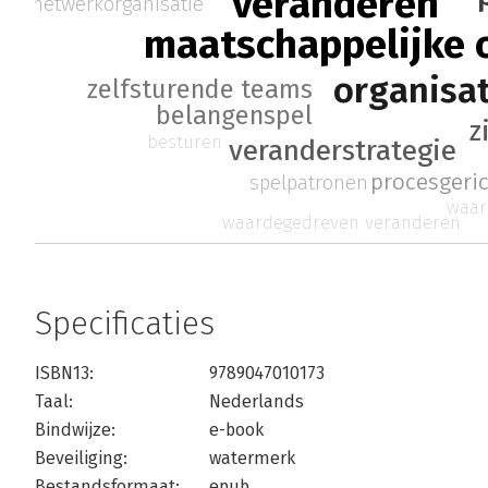
veranderen
netwerkorganisatie
maatschappelijke 
organisa
zelfsturende teams
belangenspel
z
besturen
veranderstrategie
procesgeri
spelpatronen
waar
waardegedreven veranderen
Specificaties
ISBN13:
9789047010173
Taal:
Nederlands
Bindwijze:
e-book
Beveiliging:
watermerk
Bestandsformaat:
epub