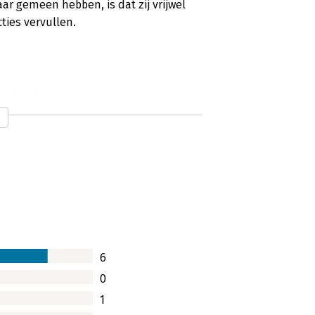
ar gemeen hebben, is dat zij vrijwel
ties vervullen.
anisaties
 ons welzijn doordat zij iets creëren
ben geen winstoogmerk. Ze zijn
nningsveld tussen overheid, markt en
6
isaties - Een heerlijk boek
0
1
koffie en ik begin eindelijk aan het