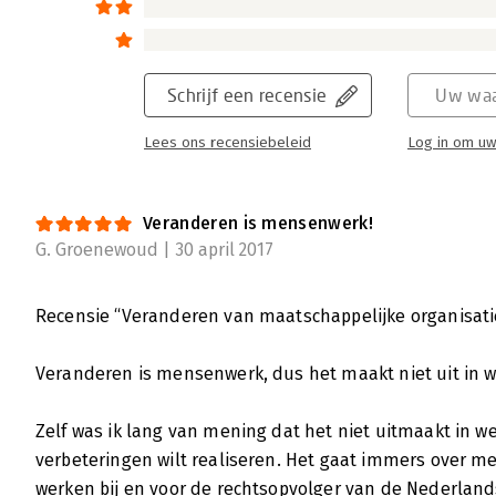
boek dat ik al een tijdje heb liggen: Veran
van Jaap Boonstra c.s.
Lees verder
Schrijf een recensie
Uw waa
Lees ons recensiebeleid
Log in om uw
Veranderen van maatschappelijke organ
veranderopgaven
Veranderen is mensenwerk!
Frank van Kuijck | 11 april 2017
G. Groenewoud | 30 april 2017
Veranderingen gaan heden ten dage steeds 
media, digitalisering, verandering van bus
Recensie “Veranderen van maatschappelijke organisati
vaak ook door wijziging van het speelveld do
Lees verder
Veranderen is mensenwerk, dus het maakt niet uit in welk
Zelf was ik lang van mening dat het niet uitmaakt in we
Veranderen van maatschappelijke org
verbeteringen wilt realiseren. Het gaat immers over m
Stefanie Beyens | 21 maart 2017
werken bij en voor de rechtsopvolger van de Nederlandse