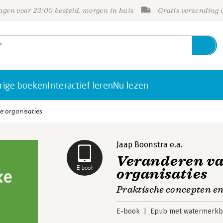
gen voor 23:00 besteld, morgen in huis
Gratis verzending
rige boeken
Interactief leren
Nu lezen
e organisaties
Jaap Boonstra
e.a.
Veranderen va
E-book
organisaties
Praktische concepten en
E-book
Epub met watermerkbe