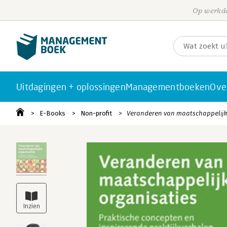
Op werkda
Uitdagingen + oplossingen
Managementboeken
Ove
E-Books
Non-profit
Veranderen van maatschappelijk