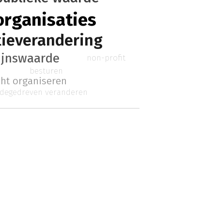
organisaties
tieverandering
ijnswaarde
non-profit
besturen
cht organiseren
degedreven veranderen