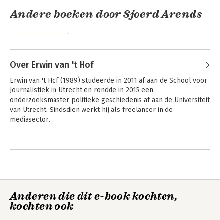
Andere boeken door Sjoerd Arends
Over Erwin van 't Hof
Erwin van 't Hof (1989) studeerde in 2011 af aan de School voor 
Journalistiek in Utrecht en rondde in 2015 een 
onderzoeksmaster politieke geschiedenis af aan de Universiteit 
van Utrecht. Sindsdien werkt hij als freelancer in de 
mediasector.
De nieuwe
journalist
Andere boeken door Erwin van 't
Hof
Bekijk alle boeken
Anderen die dit e-book kochten,
kochten ook