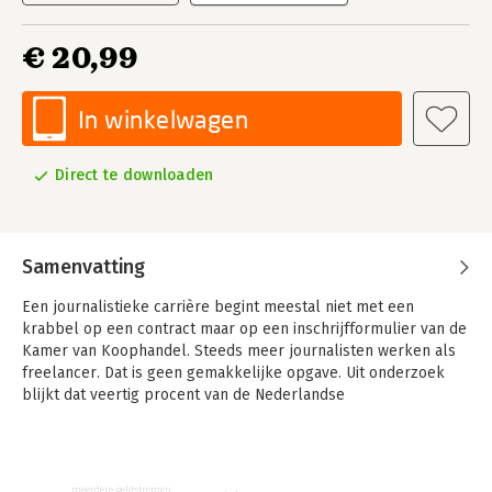
€ 20,99
In winkelwagen
Direct te downloaden
Samenvatting
Een journalistieke carrière begint meestal niet met een
krabbel op een contract maar op een inschrijfformulier van de
Kamer van Koophandel. Steeds meer journalisten werken als
freelancer. Dat is geen gemakkelijke opgave. Uit onderzoek
blijkt dat veertig procent van de Nederlandse
freelancejournalisten niet of nauwelijks rondkomt.
De nieuwe journalist laat zien hoe zelfstandigen - op een
uitdagende arbeidsmarkt - ruimte maken voor verhalen die zij
meerdere geldstromen