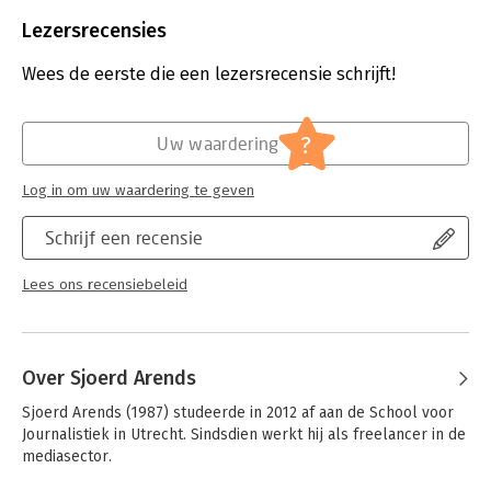
Beveiliging:
watermerk
onder zijn of haar stoel moeten plakken." - Hans Jaap Melissen
Bestandsformaat:
epub
Lezersrecensies
Aantal pagina's:
168
Uitgever:
Amsterdam University Press
Wees de eerste die een lezersrecensie schrijft!
Druk:
1
Verschijningsdatum:
21-1-2020
?
Uw waardering
Hoofdrubriek:
Mens en maatschappij
Log in om uw waardering te geven
Schrijf een recensie
Lees ons recensiebeleid
Over Sjoerd Arends
Sjoerd Arends (1987) studeerde in 2012 af aan de School voor 
Journalistiek in Utrecht. Sindsdien werkt hij als freelancer in de 
mediasector.