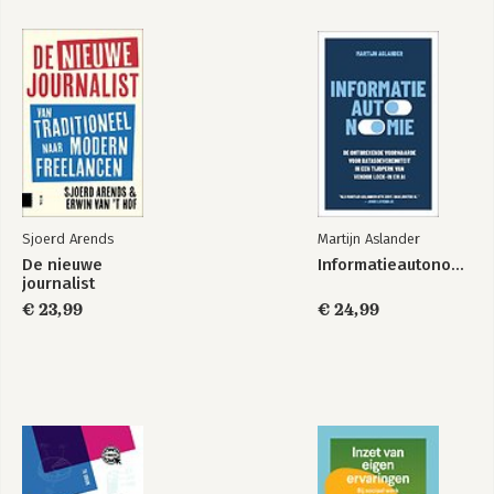
De nieuwe
journalist
Sjoerd Arends
Martijn Aslander
Bekijk alle boeken
De nieuwe
Informatieautonomie
journalist
€ 23,99
€ 24,99