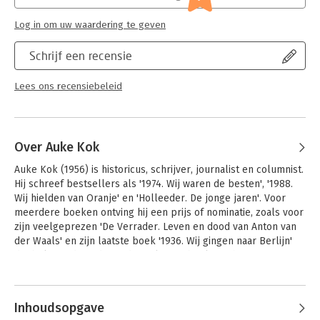
Hoofdrubriek:
Sport, hobby, lifestyle
Log in om uw waardering te geven
Schrijf een recensie
Lees ons recensiebeleid
Over Auke Kok
Auke Kok (1956) is historicus, schrijver, journalist en columnist. 
Hij schreef bestsellers als '1974. Wij waren de besten', '1988. 
Wij hielden van Oranje' en 'Holleeder. De jonge jaren'. Voor 
meerdere boeken ontving hij een prijs of nominatie, zoals voor 
zijn veelgeprezen 'De Verrader. Leven en dood van Anton van 
der Waals' en zijn laatste boek '1936. Wij gingen naar Berlijn' 
dat bekroond werd met de titel Sportboek van het jaar 2016.

Dat hij maatschappijgeschiedenis studeerde is in al zijn werk - 
en zeker ook in zijn biografie van Johan Cruijff - merkbaar: de 
Inhoudsopgave
tijdgeest, de samenleving, de sociale achtergronden zijn nooit 