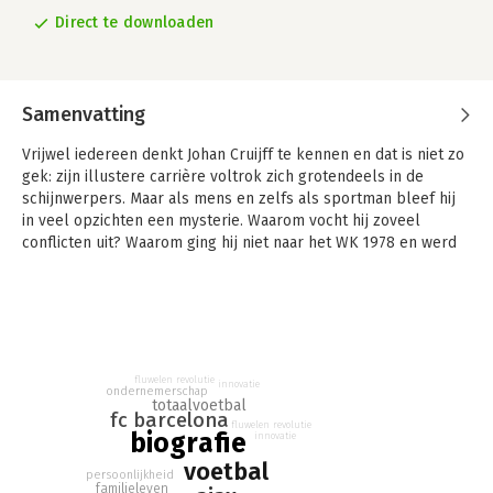
Direct te downloaden
Samenvatting
Vrijwel iedereen denkt Johan Cruijff te kennen en dat is niet zo
gek: zijn illustere carrière voltrok zich grotendeels in de
schijnwerpers. Maar als mens en zelfs als sportman bleef hij
in veel opzichten een mysterie. Waarom vocht hij zoveel
conflicten uit? Waarom ging hij niet naar het WK 1978 en werd
hij geen bondscoach in 1994? Wat stond er in de
psychologische rapporten over hem? Gebruikmakend van
unieke documenten en puttend uit honderden interviews met
klasgenoten, jeugdvrienden en -vriendinnen, medespelers,
zakenpartners en familieleden geeft Auke Kok op deze en
vele andere vragen antwoord. Dat doet hij in de eerste
fluwelen revolutie
innovatie
ondernemerschap
volledige biografie van deze kwajongen, familieman,
totaalvoetbal
fc barcelona
aanvoerder, trainer, voetbalfilosoof en commercieel pionier.
fluwelen revolutie
biografie
innovatie
Zijn levensverhaal is als een schelmenroman over een
voetbal
persoonlijkheid
volksjongen die uitgroeit tot een mondiaal fenomeen. 'Johan
familieleven