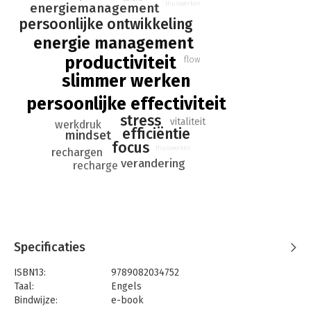
thuiswerken
energiemanagement
To ride the wave of change, youʼll have to work smarter, not
persoonlijke ontwikkeling
harder—otherwise you might be swallowed by the wave and
energie management
washed up (and burned out) on the surf.
productiviteit
flow
slimmer werken
persoonlijke effectiviteit
stress
vitaliteit
werkdruk
efficiëntie
mindset
focus
thuiswerken
rechargen
verandering
recharge
Specificaties
ISBN13:
9789082034752
Taal:
Engels
Bindwijze:
e-book