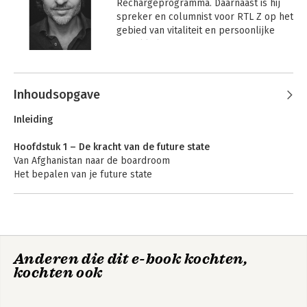
Rechargeprogramma. Daarnaast is hij 
spreker en columnist voor RTL Z op het 
gebied van vitaliteit en persoonlijke 
ontwikkeling.
Andere boeken door Hidde de Vries
Inhoudsopgave
Inleiding
Hoofdstuk 1 – De kracht van de future state
Van Afghanistan naar de boardroom
Het bepalen van je future state
Om te onthouden
Hoofdstuk 2 – Je mindset bepaalt
Wat is je mindset?
Stress & stressmindset
Work Smart Play
Work smart play
Anderen die dit e-book kochten,
Groeien in plaats van vastlopen
Smart.nl
smart
kochten ook
Een laatste waarschuwing
Om te onthouden