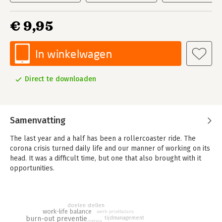
€ 9,95
In winkelwagen
Direct te downloaden
Samenvatting
The last year and a half has been a rollercoaster ride. The
corona crisis turned daily life and our manner of working on its
head. It was a difficult time, but one that also brought with it
opportunities.
The speed with which society has changed over the recent
period is a sign of things still to come. We have to learn to live
in an increasingly efficient era, which means we keep getting
doelen stellen
work-life balance
werk-privébalans
busier and busier.
burn-out preventie
tijdmanagement
corona