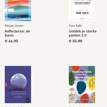
Een eenvoudige manier om het leven drastisch te verbeteren
Om te onthouden
Mijn manier to pay it forward
Felicitaties & dankwoord
Mirjam Groen
Tom Rath
Bronnen
Reflecteren: de
Ontdek je sterke
basis
punten 2.0
€ 44,95
€ 25,99