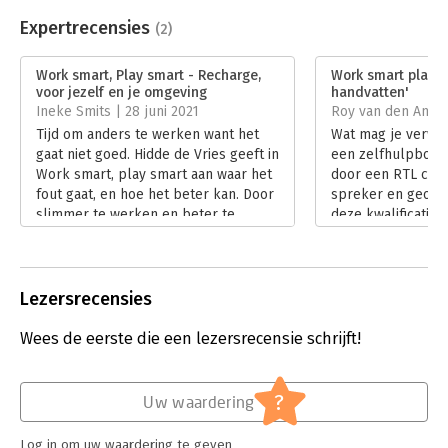
Beveiliging:
watermerk
Bestandsformaat:
epub
Expertrecensies
(2)
Aantal pagina's:
200
Uitgever:
The Recharge Company
Work smart, Play smart - Recharge,
Work smart play s
Druk:
1
voor jezelf en je omgeving
handvatten'
Verschijningsdatum:
22-11-2022
Ineke Smits | 28 juni 2021
Roy van den Anker 
Tijd om anders te werken want het
Wat mag je verwa
Hoofdrubriek:
Persoonlijke effectiviteit
gaat niet goed. Hidde de Vries geeft in
een zelfhulpboek 
Work smart, play smart aan waar het
door een RTL colu
fout gaat, en hoe het beter kan. Door
spreker en geoefe
slimmer te werken en beter te
deze kwalificaties
ontspannen.
de waslijst aan aa
Lees verder
het boek mogen d
best hoog zijn.
Lees verder
Lezersrecensies
Wees de eerste die een lezersrecensie schrijft!
?
Uw waardering
Log in om uw waardering te geven