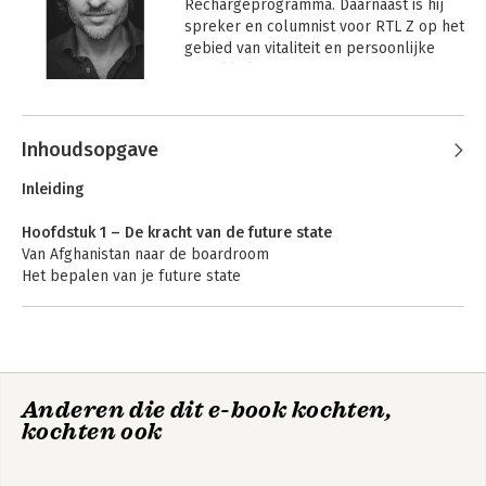
Rechargeprogramma. Daarnaast is hij 
spreker en columnist voor RTL Z op het 
gebied van vitaliteit en persoonlijke 
ontwikkeling.
Andere boeken door Hidde de Vries
Inhoudsopgave
Inleiding
Hoofdstuk 1 – De kracht van de future state
Van Afghanistan naar de boardroom
Het bepalen van je future state
Om te onthouden
Hoofdstuk 2 – Je mindset bepaalt
Wat is je mindset?
Stress & stressmindset
Work Smart Play
Work smart play
Anderen die dit e-book kochten,
Groeien in plaats van vastlopen
Smart.nl
smart
kochten ook
Een laatste waarschuwing
Om te onthouden