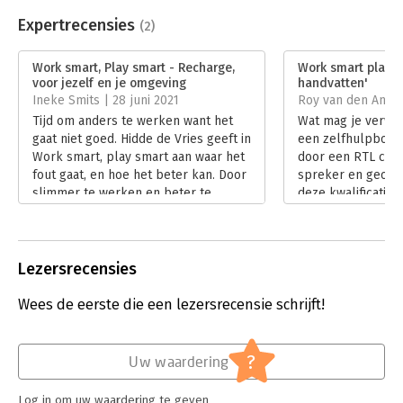
Beveiliging:
watermerk
Bestandsformaat:
epub
Expertrecensies
(2)
Aantal pagina's:
200
Uitgever:
The Recharge Company
Work smart, Play smart - Recharge,
Work smart play s
Druk:
1
voor jezelf en je omgeving
handvatten'
Verschijningsdatum:
22-11-2022
Ineke Smits | 28 juni 2021
Roy van den Anker 
Tijd om anders te werken want het
Wat mag je verwa
Hoofdrubriek:
Persoonlijke effectiviteit
gaat niet goed. Hidde de Vries geeft in
een zelfhulpboek 
Work smart, play smart aan waar het
door een RTL colu
fout gaat, en hoe het beter kan. Door
spreker en geoefe
slimmer te werken en beter te
deze kwalificaties
ontspannen.
de waslijst aan aa
Lees verder
het boek mogen d
best hoog zijn.
Lees verder
Lezersrecensies
Wees de eerste die een lezersrecensie schrijft!
?
Uw waardering
Log in om uw waardering te geven