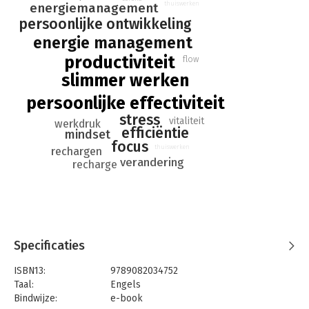
thuiswerken
energiemanagement
To ride the wave of change, youʼll have to work smarter, not
persoonlijke ontwikkeling
harder—otherwise you might be swallowed by the wave and
energie management
washed up (and burned out) on the surf.
productiviteit
flow
slimmer werken
persoonlijke effectiviteit
stress
vitaliteit
werkdruk
efficiëntie
mindset
focus
thuiswerken
rechargen
verandering
recharge
Specificaties
ISBN13:
9789082034752
Taal:
Engels
Bindwijze:
e-book