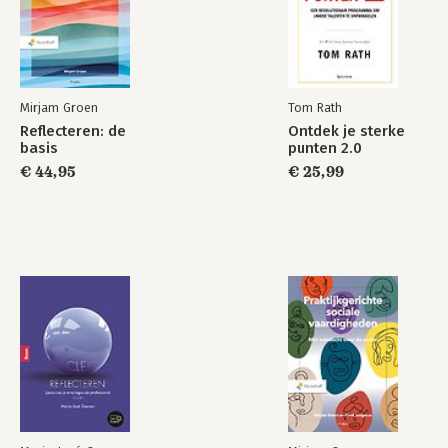
Een eenvoudige manier om het leven drastisch te verbeteren
Om te onthouden
Mijn manier to pay it forward
Felicitaties & dankwoord
Mirjam Groen
Tom Rath
Bronnen
Reflecteren: de
Ontdek je sterke
basis
punten 2.0
€ 44,95
€ 25,99