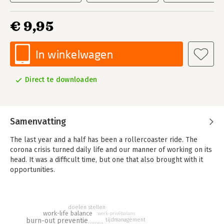
€ 9,95
In winkelwagen
Direct te downloaden
Samenvatting
The last year and a half has been a rollercoaster ride. The
corona crisis turned daily life and our manner of working on its
head. It was a difficult time, but one that also brought with it
opportunities.
The speed with which society has changed over the recent
period is a sign of things still to come. We have to learn to live
in an increasingly efficient era, which means we keep getting
doelen stellen
work-life balance
werk-privébalans
busier and busier.
burn-out preventie
tijdmanagement
corona