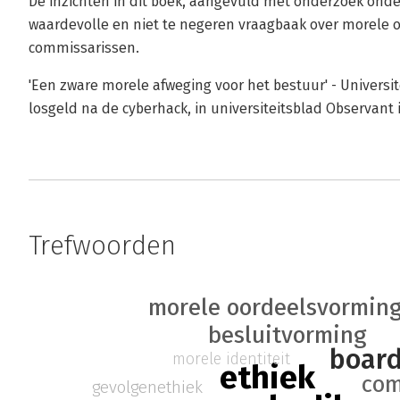
De inzichten in dit boek, aangevuld met onderzoek ond
waardevolle en niet te negeren vraagbaak over morele 
commissarissen.
'Een zware morele afweging voor het bestuur' - Universit
losgeld na de cyberhack, in universiteitsblad Observant 
Trefwoorden
morele oordeelsvormin
besluitvorming
boar
morele identiteit
ethiek
com
gevolgenethiek