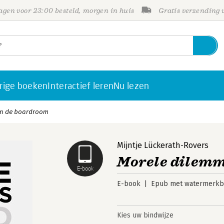
gen voor 23:00 besteld, morgen in huis
Gratis verzending
rige boeken
Interactief leren
Nu lezen
in de boardroom
Mijntje Lückerath-Rovers
Morele dilemm
E-book
E-book
Epub met watermerkbe
Kies uw bindwijze