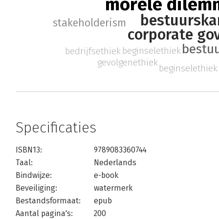
morele dilem
bestuursk
stakeholderism
corporate go
bestu
beginselethiek
bedrijfsethiek
gevolgenethiek
beginselethiek
Specificaties
ISBN13:
9789083360744
Taal:
Nederlands
Bindwijze:
e-book
Beveiliging:
watermerk
Bestandsformaat:
epub
Aantal pagina's:
200