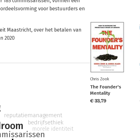
er 185 commissarissen, vormen een
oordeelsvorming voor bestuurders en
eit Maastricht, over het betalen van
in 2020
Chris Zook
The Founder's
Mentality
€ 33,79
g
reputatiemanagement
bedrijfsethiek
droom
morele identiteit
missarissen