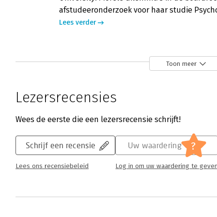
afstudeeronderzoek voor haar studie Psycho
Lees verder
Morele dilemma’s in de boardroom - ‘
Toon meer
elke bestuurder’
Rudy Kor | 31 augustus 2023
Lezersrecensies
Als er een ding duidelijk wordt na lezing v
van Mijntje Lückerath-Rovers, dan is het we
Wees de eerste die een lezersrecensie schrijft!
verschillende afwegingen komen. Corporate 
structuren en processen, maar ook over opv
?
Schrijf een recensie
Uw waardering
commissarissen.
Lees verder
Lees ons recensiebeleid
Log in om uw waardering te geve
Morele dilemma’s in de boardroom - V
Rogier van der Wal | 16 augustus 2023