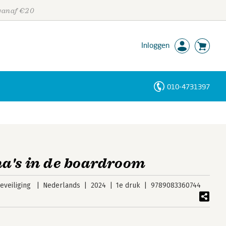
 vanaf €20
Inloggen
010-4731397
Personen
Trefwoorden
a's in de boardroom
veiliging
Nederlands
2024
1e druk
9789083360744