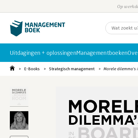
Op werkda
Uitdagingen + oplossingen
Managementboeken
Ove
E-Books
Strategisch management
Morele dilemma's 