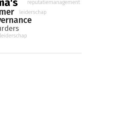
ma's
reputatiemanagement
amer
leiderschap
vernance
urders
leiderschap