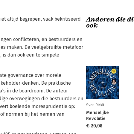
Anderen die di
t altijd begrepen, vaak bekritiseerd
ook
gen conflicteren, en bestuurders en
zes maken. De veelgebruikte metafoor
 is dan ook een te simpele
orate governance over morele
takeholder-denken. De praktische
’s in de boardroom. De auteur
jdige overwegingen die bestuurders en
Sven Rickli
vert boeiende moresprudentie op:
Menselijke
 of normen bij het nemen van
Revolutie
€ 29,95