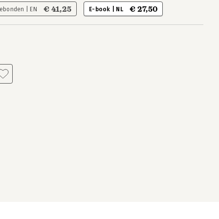
€ 41,25
€ 27,50
ebonden | EN
E-book | NL