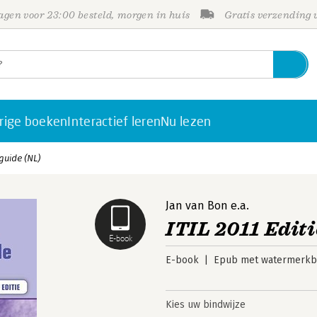
gen voor 23:00 besteld, morgen in huis
Gratis verzending
rige boeken
Interactief leren
Nu lezen
tguide (NL)
Jan van Bon
e.a.
ITIL 2011 Edit
E-book
E-book
Epub met watermerkbe
Kies uw bindwijze