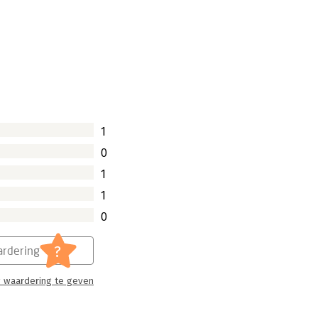
1
0
1
1
0
?
rdering
 waardering te geven