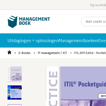
Op werkda
Uitdagingen + oplossingen
Managementboeken
Ove
E-Books
IT-management / ICT
ITIL 2011 Editie - Pocke