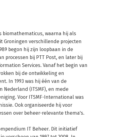
s biomathematicus, waarna hij als 
t Groningen verschillende projecten 
89 begon hij zijn loopbaan in de 
 processen bij PTT Post, en later bij 
ormation Services. Vanaf het begin van 
okken bij de ontwikkeling en 
. In 1993 was hij één van de 
in Nederland (ITSMF), en mede 
niging. Voor ITSMF-International was 
ssie. Ook organiseerde hij voor 
essen over beheer-relevante thema's.

ompendium IT Beheer. Dit initiatief 
e verscheen van 1997 tot 2008. In 