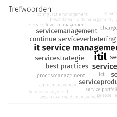
Trefwoorden
relea
configuratiemanagement
beschikbaarheidsmanagement
con
service level management
chang
servicemanagement
continue serviceverbetering
it service manageme
itil
se
servicestrategie
servic
best practices
se
ict
procesmanagement
serviceprod
kennismanagement
service portf
kennismanagement
release-
beschikbaarheidsmanagement