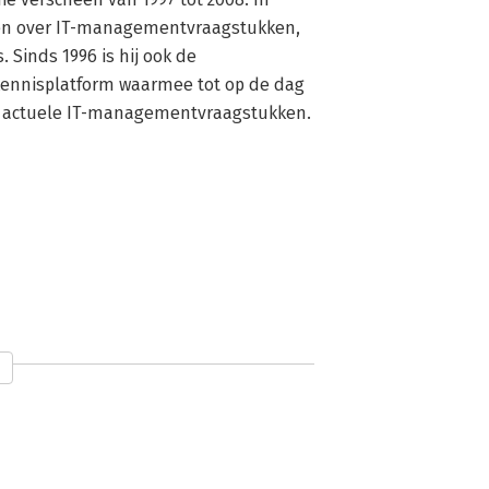
ken over IT-managementvraagstukken, 
Sinds 1996 is hij ook de 
kennisplatform waarmee tot op de dag 
r actuele IT-managementvraagstukken.
ITIL 4 –
ITIL4 - A