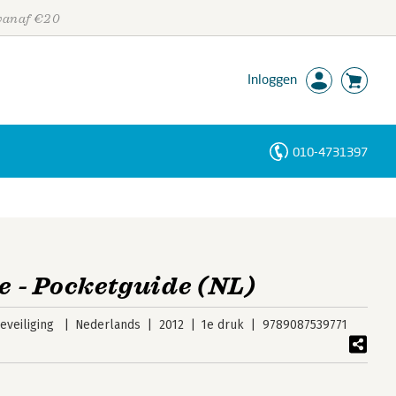
 vanaf €20
Inloggen
010-4731397
Personen
Trefwoorden
ie - Pocketguide (NL)
veiliging
Nederlands
2012
1e druk
9789087539771