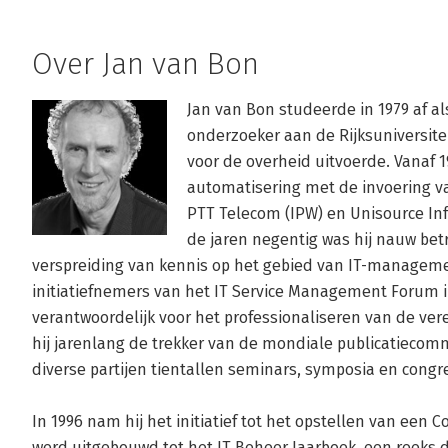
Over Jan van Bon
Jan van Bon studeerde in 1979 af al
onderzoeker aan de Rijksuniversitei
voor de overheid uitvoerde. Vanaf 19
automatisering met de invoering van
PTT Telecom (IPW) en Unisource Inf
de jaren negentig was hij nauw betr
verspreiding van kennis op het gebied van IT-management
initiatiefnemers van het IT Service Management Forum 
verantwoordelijk voor het professionaliseren van de vere
hij jarenlang de trekker van de mondiale publicatiecommi
diverse partijen tientallen seminars, symposia en congr
In 1996 nam hij het initiatief tot het opstellen van een C
werd uitgebouwd tot het IT Beheer Jaarboek, een reeks di