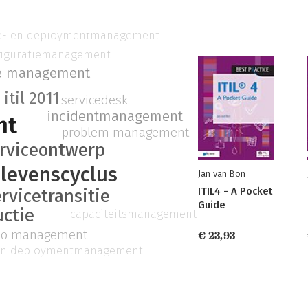
se- en deploymentmanagement
figuratiemanagement
e management
itil 2011
servicedesk
incidentmanagement
nt
problem management
rviceontwerp
elevenscyclus
Jan van Bon
ITIL4 - A Pocket
rvicetransitie
Guide
uctie
capaciteitsmanagement
olio management
€ 23,93
 en deploymentmanagement