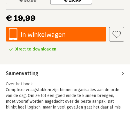
€ 30,99
€ 19,99
€ 19,99
In winkelwagen
Direct te downloaden
Samenvatting
Over het boek
Complexe vraagstukken zijn binnen organisaties aan de orde
van de dag. Om ze tot een goed einde te kunnen brengen,
moet vooraf worden nagedacht over de beste aanpak. Dat
klinkt heel logisch, maar in veel gevallen gaat het daar al mis.
Vaak wordt namelijk direct gekozen voor of gestuurd op een
projectmatige aanpak, terwijl het vraagstuk een procesmatige
aanpak vereist. Met als gevolg dat veel projecten - en dus