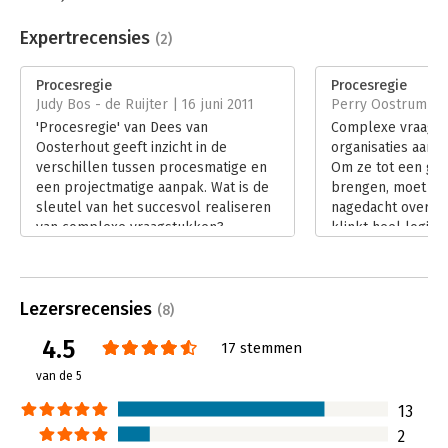
Beveiliging:
watermerk
handen!
Bestandsformaat:
epub
Expertrecensies
(2)
Aantal pagina's:
160
Uitgever:
Van Duuren Management
Procesregie
Procesregie
Druk:
1
Judy Bos - de Ruijter | 16 juni 2011
Perry Oostrum | 1
Verschijningsdatum:
30-5-2011
'Procesregie' van Dees van
Complexe vraagst
Oosterhout geeft inzicht in de
organisaties aan d
Hoofdrubriek:
Organisatiekunde
verschillen tussen procesmatige en
Om ze tot een goe
een projectmatige aanpak. Wat is de
brengen, moet vo
sleutel van het succesvol realiseren
nagedacht over de
van complexe vraagstukken?
klinkt heel logisc
Procesregie creëert eerst gedragen
gevallen gaat het 
besluitvorming tussen de diverse
wordt namelijk di
samenwerkende organisaties voordat
of gestuurd op ee
Lezersrecensies
een projectmatige aanpak gestart
aanpak, terwijl he
(8)
kan worden. De verschillen in de
procesmatige aanp
4.5
17 stemmen
rollen van de regisseur, projectleider
trajecten vragen j
en de opdrachtgever worden helder
partijen gestuurd
van de 5
gemaakt. De focus van dit boek ligt
worden, om zo te
bij vraagstukken van (semi)
gedragen besluitv
13
overheidsinstellingen die veelal te
partijen zich geh
2
maken hebben met politieke
voelen. 'Procesreg