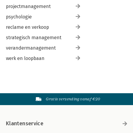
projectmanagement
psychologie
reclame en verkoop
strategisch management
verandermanagement
werk en loopbaan
Gratis verzending vanaf €20
Klantenservice