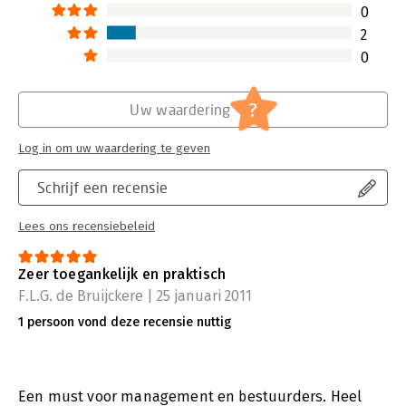
0
besluitvorming.
dat aangepakt ka
2
Lees verder
Lees verder
0
?
Uw waardering
Log in om uw waardering te geven
Schrijf een recensie
Lees ons recensiebeleid
Zeer toegankelijk en praktisch
F.L.G. de Bruijckere | 25 januari 2011
1 persoon vond deze recensie nuttig
Een must voor management en bestuurders. Heel